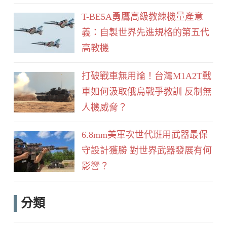
T-BE5A勇鷹高級教練機量產意
義：自製世界先進規格的第五代
高教機
打破戰車無用論！台灣M1A2T戰
車如何汲取俄烏戰爭教訓 反制無
人機威脅？
6.8mm美軍次世代班用武器最保
守設計獲勝 對世界武器發展有何
影響？
分類