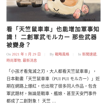
看「天竺鼠車車」也能增加軍事知
識！ 二創軍武モルカー 那些武器
被變身？
On
2021 年 1 月 29 日
By
戰略風格
In
新聞速遞
,
時尚軍物
,
最新消息
「小孩才看鬼滅之刃，大人都看天竺鼠車車」，
日本動畫「天竺鼠車車（PUI PUI モルカー）」近
期在網路上爆紅，也出現了很多同人作品，包含
軍武題材，無論是戰車、艦娘、甚至天安門事件
都成了二創對象！ 天竺 …