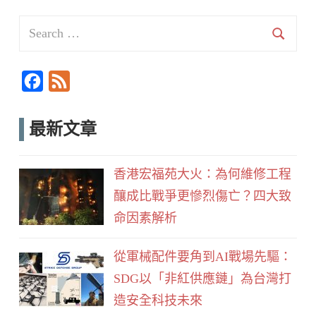
Search
for:
Searc
F
F
a
e
c
e
最新文章
e
d
b
香港宏福苑大火：為何維修工程
o
釀成比戰爭更慘烈傷亡？四大致
o
命因素解析
k
從軍械配件要角到AI戰場先驅：
SDG以「非紅供應鏈」為台灣打
造安全科技未來