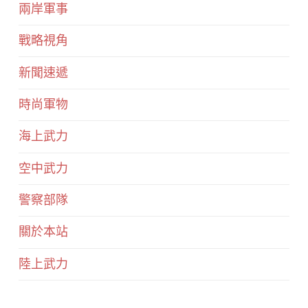
兩岸軍事
戰略視角
新聞速遞
時尚軍物
海上武力
空中武力
警察部隊
關於本站
陸上武力