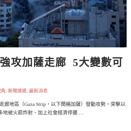
強攻加薩走廊  5大變數可
視角
,
新聞速遞
,
最新消息
走廊地區（Gaza Strip，以下簡稱加薩）發動攻勢，突擊以
俘，多地被火箭炸射、加上社會經濟停擺 …