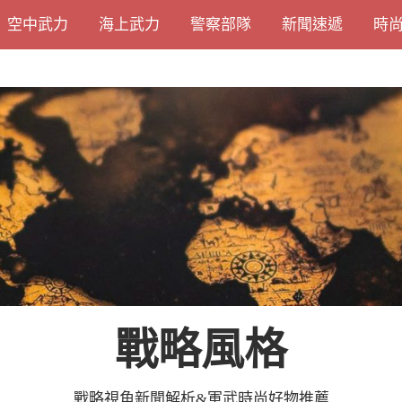
空中武力
海上武力
警察部隊
新聞速遞
時
戰略風格
戰略視角新聞解析&軍武時尚好物推薦