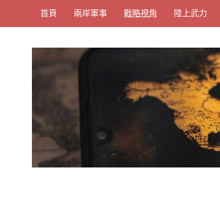
Skip
首頁
兩岸軍事
戰略視角
陸上武力
to
content