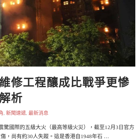
維修工程釀成比戰爭更慘
解析
角
,
新聞速遞
,
最新消息
了震驚國際的五級大火（最高等級火災），截至12月3日官方
傷，尚有約30人失蹤。這是香港自1948年石 …