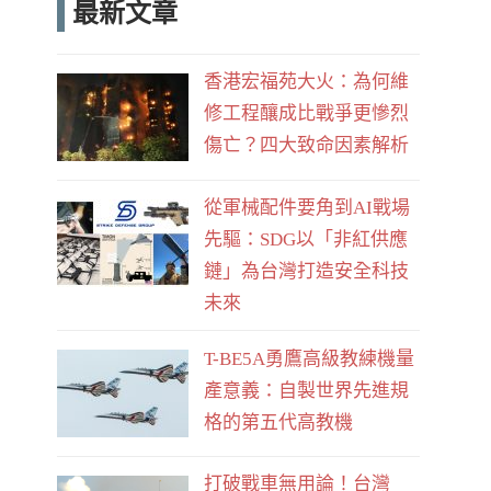
最新文章
e
d
b
香港宏福苑大火：為何維
o
修工程釀成比戰爭更慘烈
o
傷亡？四大致命因素解析
k
從軍械配件要角到AI戰場
先驅：SDG以「非紅供應
鏈」為台灣打造安全科技
未來
T-BE5A勇鷹高級教練機量
產意義：自製世界先進規
格的第五代高教機
打破戰車無用論！台灣