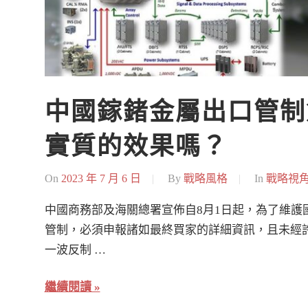
中國鎵鍺金屬出口管制
實質的效果嗎？
On
2023 年 7 月 6 日
By
戰略風格
In
戰略視
中國商務部及海關總署宣佈自8月1日起，為了維護
管制，必須申報諸如最終買家的詳細資訊，且未經
一波反制 …
繼續閱讀