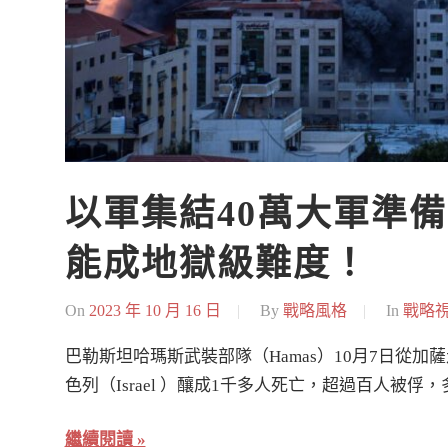
以軍集結40萬大軍準備
能成地獄級難度！
On
2023 年 10 月 16 日
By
戰略風格
In
戰略
巴勒斯坦哈瑪斯武裝部隊（Hamas）10月7日從加薩
色列（Israel ）釀成1千多人死亡，超過百人被
繼續閱讀