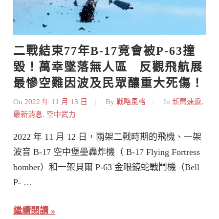
二戰結束77年B-17竟會被P-63撞
毀！萬幸墜落無人區   反觀飛航展
最慘空難因波及民眾釀重大死傷！
On
2022 年 11 月 13 日
By
戰略風格
In
新聞速遞
,
最新消息
,
空中武力
2022 年 11 月 12 日，兩架二戰時期的飛機、一架
波音 B-17 空中堡壘轟炸機（ B-17 Flying Fortress
bomber）和一架貝爾 P-63 金眼鏡蛇戰鬥機（Bell
P- …
繼續閱讀