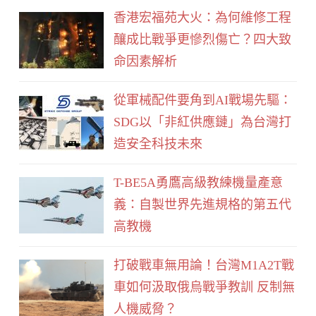
b
香港宏福苑大火：為何維修工程
o
釀成比戰爭更慘烈傷亡？四大致
o
命因素解析
k
從軍械配件要角到AI戰場先驅：
SDG以「非紅供應鏈」為台灣打
造安全科技未來
T-BE5A勇鷹高級教練機量產意
義：自製世界先進規格的第五代
高教機
打破戰車無用論！台灣M1A2T戰
車如何汲取俄烏戰爭教訓 反制無
人機威脅？