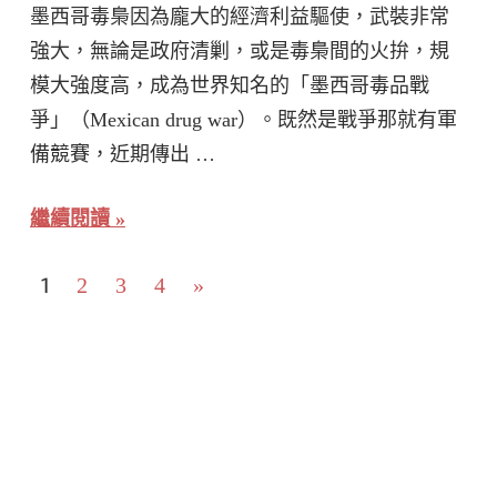
墨西哥毒梟因為龐大的經濟利益驅使，武裝非常
強大，無論是政府清剿，或是毒梟間的火拚，規
模大強度高，成為世界知名的「墨西哥毒品戰
爭」（Mexican drug war）。既然是戰爭那就有軍
備競賽，近期傳出 …
繼續閱讀
文
1
Next
2
3
4
»
Posts
章
分
頁