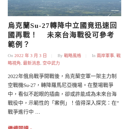
烏克蘭Su-27轉降中立國竟迅速回
國再戰！    未來台海戰役可參考
範例？
On
2022 年 3 月 3 日
By
戰略風格
In
兩岸軍事
,
戰
略視角
,
最新消息
,
空中武力
2022年俄烏戰爭開戰後，烏克蘭空軍一架主力制
空戰機Su-27，轉降羅馬尼亞機場。在整場戰爭
中，看似不起眼的插曲，卻或許能成為未來台海
戰役中，示範性的「案例」！值得深入探究：在”
戰爭進行中 …
繼續閱讀