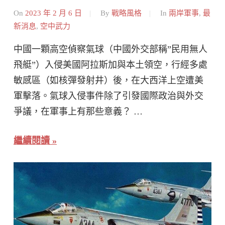
On
2023 年 2 月 6 日
By
戰略風格
In
兩岸軍事
,
最
新消息
,
空中武力
中國一顆高空偵察氣球（中國外交部稱”民用無人
飛艇”）入侵美國阿拉斯加與本土領空，行經多處
敏感區（如核彈發射井）後，在大西洋上空遭美
軍擊落。氣球入侵事件除了引發國際政治與外交
爭議，在軍事上有那些意義？ …
繼續閱讀