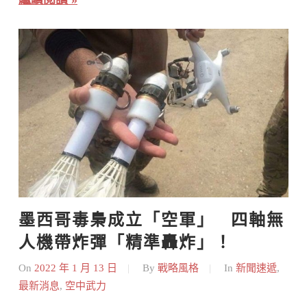
墨西哥毒梟成立「空軍」   四軸無
人機帶炸彈「精準轟炸」！
On
2022 年 1 月 13 日
By
戰略風格
In
新聞速遞
,
最新消息
,
空中武力