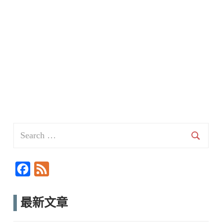
Search
for:
Searc
F
F
a
e
c
e
最新文章
e
d