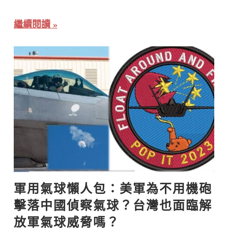
繼續閱讀
軍用氣球懶人包：美軍為不用機砲
擊落中國偵察氣球？台灣也面臨解
放軍氣球威脅嗎？