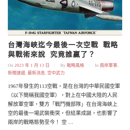
台灣海峽迄今最後一次空戰  戰略
與戰術來說  究竟誰贏了？
On
2023 年 1 月 13 日
By
戰略風格
In
兩岸軍事
,
新聞速遞
,
最新消息
,
空中武力
1967年發生的113空戰，是在台灣的中華民國空軍
（以下簡稱我國空軍），對上在中國大陸的人民
解放軍空軍，雙方「戰鬥機部隊」在台灣海峽上
空的最後一場武裝衝突，但結果成謎，也影響了
兩岸的戰略態勢至今！ 空 …