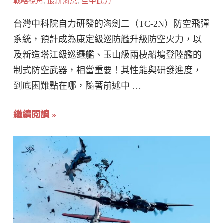
戰略視角
,
最新消息
,
空中武力
台灣中科院自力研發的海劍二（TC-2N）防空飛彈
系統，預計成為康定級巡防艦升級防空火力，以
及新造塔江級巡邏艦、玉山級兩棲船塢登陸艦的
制式防空武器，相當重要！其性能與研發進度，
到底困難點在哪，隨著前述中 …
繼續閱讀