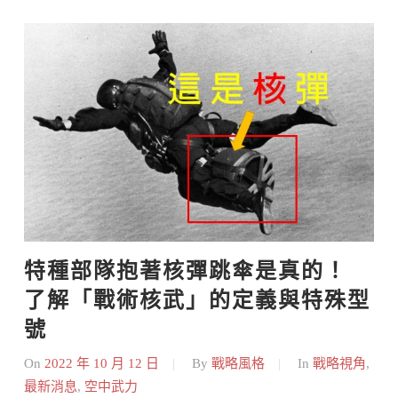
特種部隊抱著核彈跳傘是真的！ 
了解「戰術核武」的定義與特殊型
號
On
2022 年 10 月 12 日
By
戰略風格
In
戰略視角
,
最新消息
,
空中武力