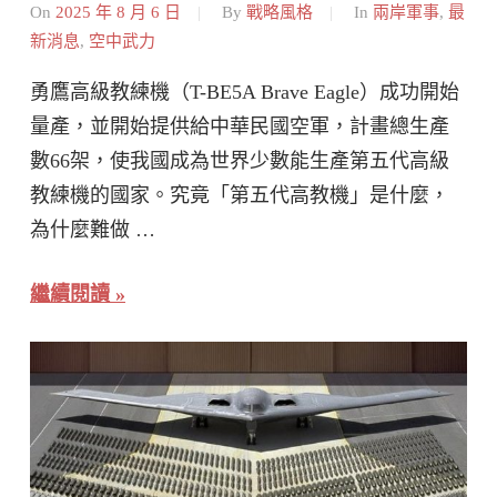
On
2025 年 8 月 6 日
By
戰略風格
In
兩岸軍事
,
最
新消息
,
空中武力
勇鷹高級教練機（T-BE5A Brave Eagle）成功開始
量產，並開始提供給中華民國空軍，計畫總生產
數66架，使我國成為世界少數能生產第五代高級
教練機的國家。究竟「第五代高教機」是什麼，
為什麼難做 …
繼續閱讀