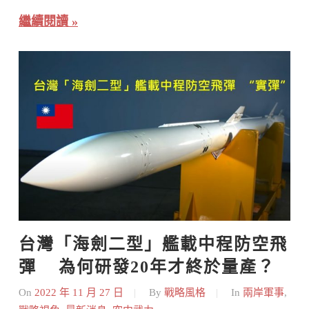
繼續閱讀
台灣「海劍二型」艦載中程防空飛
彈    為何研發20年才終於量產？
On
2022 年 11 月 27 日
By
戰略風格
In
兩岸軍事
,