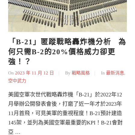
「B-21」匿蹤戰略轟炸機分析   為
何只需B-2的20%價格威力卻更
強！？
On
2023 年 11 月 12 日
By
戰略風格
In
最新消息
,
空中武力
美國空軍次世代戰略轟炸機「B-21」於2022年12
月舉辦公開發表會後，打磨了近一年才於2023年
11月首飛，可見美軍的重視程度！B-21預計建造
145架，並列為美國空軍最重要的KPI！B-21會對
亞 …