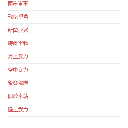
兩岸軍事
戰略視角
新聞速遞
時尚軍物
海上武力
空中武力
警察部隊
關於本站
陸上武力