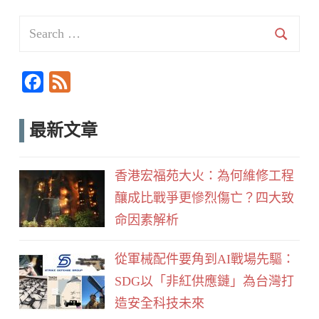
Search
for:
Searc
F
F
a
e
c
e
最新文章
e
d
b
香港宏福苑大火：為何維修工程
o
釀成比戰爭更慘烈傷亡？四大致
o
命因素解析
k
從軍械配件要角到AI戰場先驅：
SDG以「非紅供應鏈」為台灣打
造安全科技未來