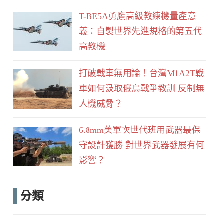
T-BE5A勇鷹高級教練機量產意
義：自製世界先進規格的第五代
高教機
打破戰車無用論！台灣M1A2T戰
車如何汲取俄烏戰爭教訓 反制無
人機威脅？
6.8mm美軍次世代班用武器最保
守設計獲勝 對世界武器發展有何
影響？
分類