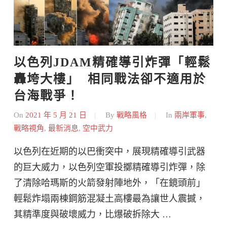
以色列JDAM精確導引炸彈「輕鬆
轟垮大樓」  相同戰法卻不適用於
台海戰爭！
On
2021 年 5 月 21 日
By
戰略風格
In
兩岸軍事
,
戰略視角
,
最新消息
,
空中武力
以色列在近期的以巴衝突中，展現精確導引武器
的巨大威力，以色列空軍投擲精確導引炸彈，除
了清除哈瑪斯的火箭發射陣地外，「在鏡頭前」
輕鬆炸塌兩棟鋼筋混凝土高樓最為讓世人震撼，
其精準度與破壞威力，比爆破拆除大 …