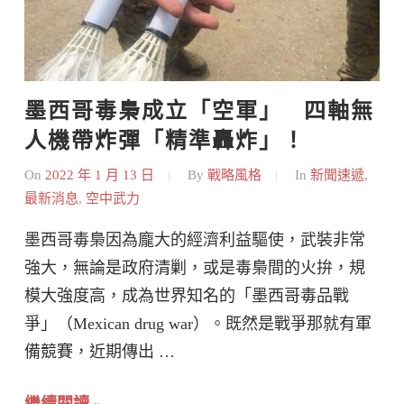
墨西哥毒梟成立「空軍」   四軸無
人機帶炸彈「精準轟炸」！
On
2022 年 1 月 13 日
By
戰略風格
In
新聞速遞
,
最新消息
,
空中武力
墨西哥毒梟因為龐大的經濟利益驅使，武裝非常
強大，無論是政府清剿，或是毒梟間的火拚，規
模大強度高，成為世界知名的「墨西哥毒品戰
爭」（Mexican drug war）。既然是戰爭那就有軍
備競賽，近期傳出 …
繼續閱讀