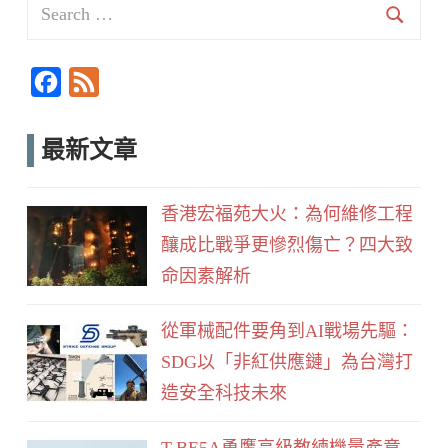
Search
for:
Searc
F
F
a
e
c
e
最新文章
e
d
b
香港宏福苑大火：為何維修工程
o
釀成比戰爭更慘烈傷亡？四大致
o
命因素解析
k
從軍械配件要角到AI戰場先驅：
SDG以「非紅供應鏈」為台灣打
造安全科技未來
T-BE5A勇鷹高級教練機量產意