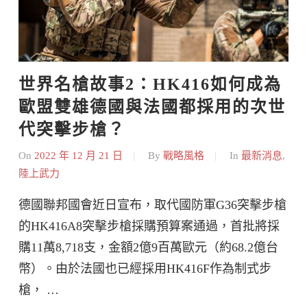
世界名槍故事2：HK416如何成為
歐盟雙雄德國與法國都採用的次世
代突擊步槍？
On
2022 年 12 月 21 日
By
戰略風格
In
最新消息
,
陸上武力
德國聯邦國會近日宣布，取代國防軍G36突擊步槍
的HK416A8突擊步槍採購預算案通過，首批將採
購11萬8,718支，金額2億9百萬歐元（約68.2億台
幣）。由於法國也已經採用HK416F作為制式步
槍， …