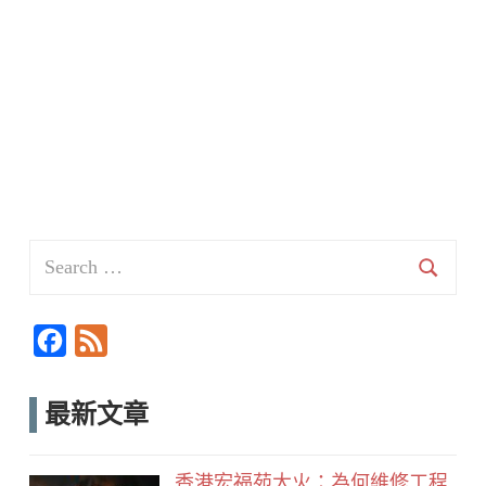
Search
for:
Searc
F
F
a
e
c
e
最新文章
e
d
b
香港宏福苑大火：為何維修工程