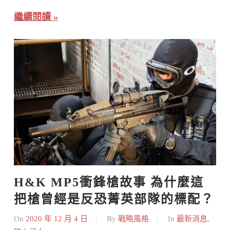
繼續閱讀
H&K MP5衝鋒槍故事 為什麼這
把槍曾經是反恐菁英部隊的標配？
On
2020 年 12 月 4 日
By
戰略風格
In
最新消息
,