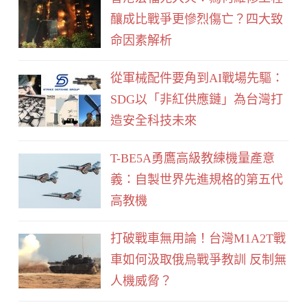
o
釀成比戰爭更慘烈傷亡？四大致
o
命因素解析
k
從軍械配件要角到AI戰場先驅：
SDG以「非紅供應鏈」為台灣打
造安全科技未來
T-BE5A勇鷹高級教練機量產意
義：自製世界先進規格的第五代
高教機
打破戰車無用論！台灣M1A2T戰
車如何汲取俄烏戰爭教訓 反制無
人機威脅？