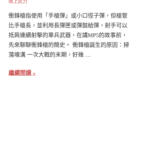
陸上武力
衝鋒槍指使用「手槍彈」或小口徑子彈，但槍管
比手槍長，並利用長彈匣或彈鼓給彈，射手可以
抵肩連續射擊的單兵武器，在講MP5的故事前，
先來聊聊衝鋒槍的簡史。 衝鋒槍誕生的原因：掃
蕩壕溝 一次大戰的末期，好幾 …
繼續閱讀