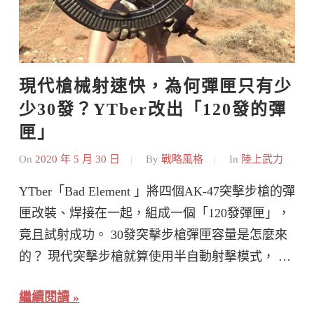
現代槍械射速快，為何彈匣只有少
少30發？YTber改出「120發的彈
匣」
On
2020 年 5 月 30 日
By
戰略風格
In
陸上武力
YTber「Bad Element 」將四個AK-47突擊步槍的彈
匣改裝、焊接在一起，組成一個「120發彈匣」，
竟且試射成功。 30發突擊步槍彈匣容量是怎麼來
的？ 現代突擊步槍就算使用半自動射擊模式， …
繼續閱讀