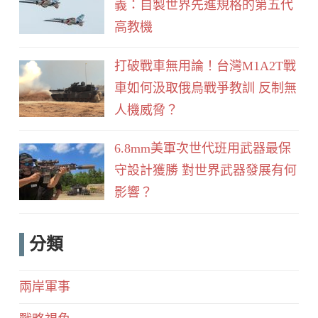
義：自製世界先進規格的第五代
高教機
打破戰車無用論！台灣M1A2T戰
車如何汲取俄烏戰爭教訓 反制無
人機威脅？
6.8mm美軍次世代班用武器最保
守設計獲勝 對世界武器發展有何
影響？
分類
兩岸軍事