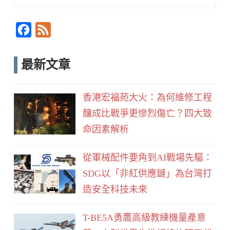
for:
Searc
F
F
a
e
c
e
最新文章
e
d
b
香港宏福苑大火：為何維修工程
o
釀成比戰爭更慘烈傷亡？四大致
o
命因素解析
k
從軍械配件要角到AI戰場先驅：
SDG以「非紅供應鏈」為台灣打
造安全科技未來
T-BE5A勇鷹高級教練機量產意