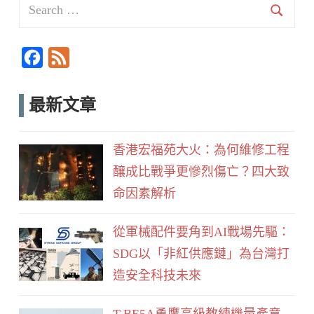
Search
for:
Searc
F
F
a
e
c
e
最新文章
e
d
b
香港宏福苑大火：為何維修工程
o
釀成比戰爭更慘烈傷亡？四大致
o
命因素解析
k
從軍械配件要角到AI戰場先驅：
SDG以「非紅供應鏈」為台灣打
造安全科技未來
T-BE5A勇鷹高級教練機量產意