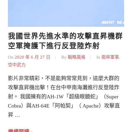
我國世界先進水準的攻擊直昇機群 
空軍掩護下進行反登陸炸射
On
2020 年 6 月 27 日
By
戰略風格
In
兩岸軍事
,
空中武力
影片非常精彩，不是能夠常常見到，這麼大群的
攻擊直昇機出擊！在台中甲南海灘進行反登陸炸
射。 我國擁有的AH-1W「超級眼鏡蛇」（Super
Cobra）與AH-64E「阿帕契」（ Apache）攻擊直
昇 …
繼續閱讀