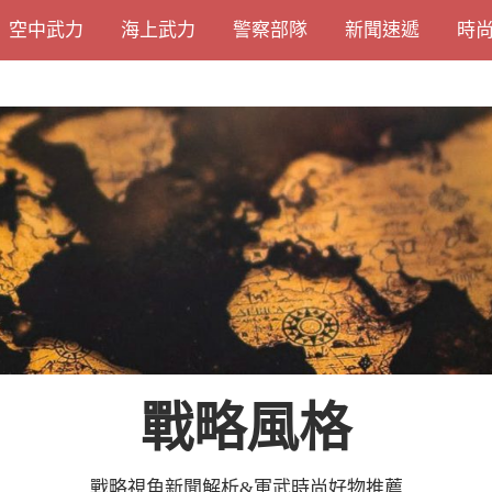
空中武力
海上武力
警察部隊
新聞速遞
時
戰略風格
戰略視角新聞解析&軍武時尚好物推薦