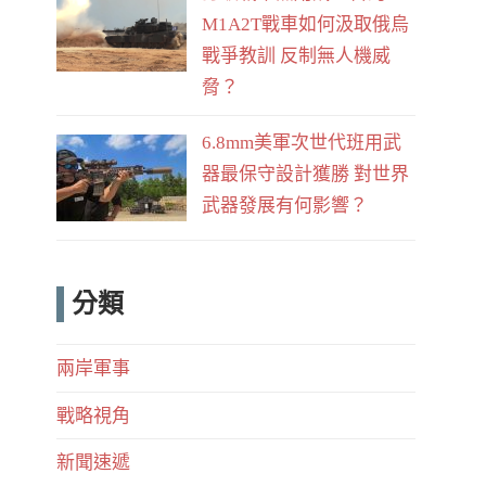
M1A2T戰車如何汲取俄烏
戰爭教訓 反制無人機威
脅？
6.8mm美軍次世代班用武
器最保守設計獲勝 對世界
武器發展有何影響？
分類
兩岸軍事
戰略視角
新聞速遞