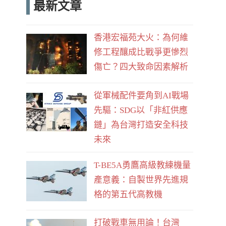
最新文章
e
d
b
香港宏福苑大火：為何維
o
修工程釀成比戰爭更慘烈
o
傷亡？四大致命因素解析
k
從軍械配件要角到AI戰場
先驅：SDG以「非紅供應
鏈」為台灣打造安全科技
未來
T-BE5A勇鷹高級教練機量
產意義：自製世界先進規
格的第五代高教機
打破戰車無用論！台灣