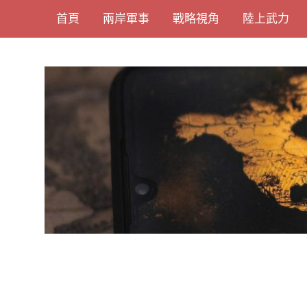
Skip
首頁
兩岸軍事
戰略視角
陸上武力
to
content