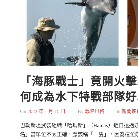
「海豚戰士」竟開火擊
何成為水下特戰部隊好
On
2022 年 1 月 15 日
By
戰略風格
In
新聞速
巴勒斯坦武裝組織「哈瑪斯」（Hamas）近日透
名」當單位不太正確，應該稱「一隻」，因為這位敵軍