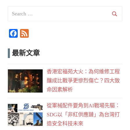
Search
for:
Searc
F
F
a
e
c
e
最新文章
e
d
b
香港宏福苑大火：為何維修工程
o
釀成比戰爭更慘烈傷亡？四大致
o
命因素解析
k
從軍械配件要角到AI戰場先驅：
SDG以「非紅供應鏈」為台灣打
造安全科技未來