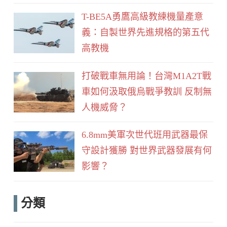
T-BE5A勇鷹高級教練機量產意
義：自製世界先進規格的第五代
高教機
打破戰車無用論！台灣M1A2T戰
車如何汲取俄烏戰爭教訓 反制無
人機威脅？
6.8mm美軍次世代班用武器最保
守設計獲勝 對世界武器發展有何
影響？
分類