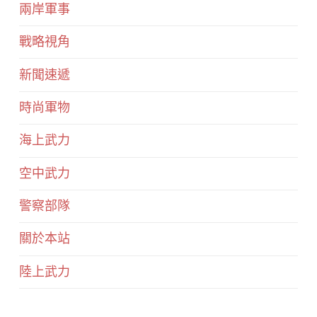
兩岸軍事
戰略視角
新聞速遞
時尚軍物
海上武力
空中武力
警察部隊
關於本站
陸上武力