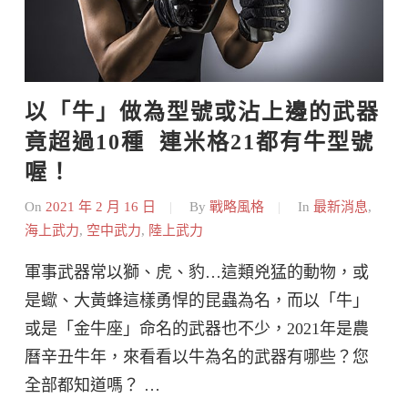
以「牛」做為型號或沾上邊的武器
竟超過10種  連米格21都有牛型號
喔！
On
2021 年 2 月 16 日
By
戰略風格
In
最新消息
,
海上武力
,
空中武力
,
陸上武力
軍事武器常以獅、虎、豹…這類兇猛的動物，或
是蠍、大黃蜂這樣勇悍的昆蟲為名，而以「牛」
或是「金牛座」命名的武器也不少，2021年是農
曆辛丑牛年，來看看以牛為名的武器有哪些？您
全部都知道嗎？ …