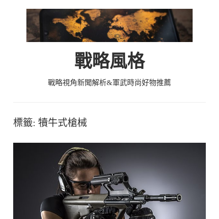
Skip
to
content
戰略風格
戰略視角新聞解析&軍武時尚好物推薦
標籤:
犢牛式槍械