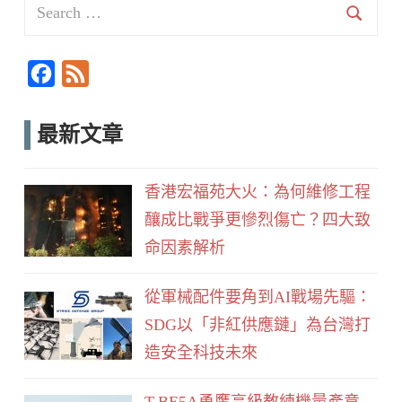
Search
for:
Searc
F
F
a
e
c
e
最新文章
e
d
b
香港宏福苑大火：為何維修工程
o
釀成比戰爭更慘烈傷亡？四大致
o
命因素解析
k
從軍械配件要角到AI戰場先驅：
SDG以「非紅供應鏈」為台灣打
造安全科技未來
T-BE5A勇鷹高級教練機量產意