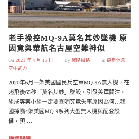
老手操控MQ-9A莫名其妙墜機 原
因竟與華航名古屋空難神似
On
2021 年 4 月 15 日
By
戰略風格
In
最新消息
,
空中武力
2020年6月一架美國國民兵空軍MQ-9A無人機，在
起飛後65秒「莫名其妙」墜毀，引發美軍關注，
組成專案小組一定要查明究竟失事原因為何…我
國採購4架美國MQ-9系列大型無人機與配套設
備，預 …
繼續閱讀