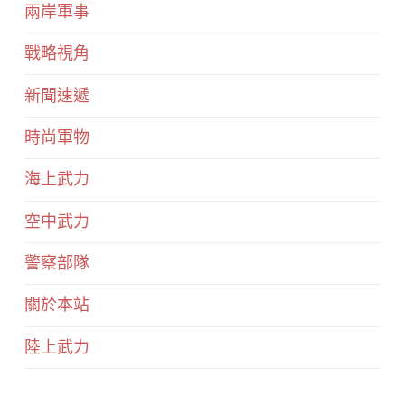
兩岸軍事
戰略視角
新聞速遞
時尚軍物
海上武力
空中武力
警察部隊
關於本站
陸上武力