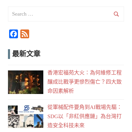
Search
for:
Searc
F
F
a
e
c
e
最新文章
e
d
b
香港宏福苑大火：為何維修工程
o
釀成比戰爭更慘烈傷亡？四大致
o
命因素解析
k
從軍械配件要角到AI戰場先驅：
SDG以「非紅供應鏈」為台灣打
造安全科技未來