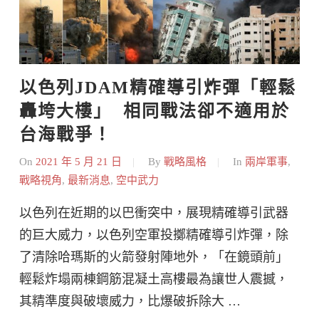
以色列JDAM精確導引炸彈「輕鬆
轟垮大樓」  相同戰法卻不適用於
台海戰爭！
On
2021 年 5 月 21 日
By
戰略風格
In
兩岸軍事
,
戰略視角
,
最新消息
,
空中武力
以色列在近期的以巴衝突中，展現精確導引武器
的巨大威力，以色列空軍投擲精確導引炸彈，除
了清除哈瑪斯的火箭發射陣地外，「在鏡頭前」
輕鬆炸塌兩棟鋼筋混凝土高樓最為讓世人震撼，
其精準度與破壞威力，比爆破拆除大 …