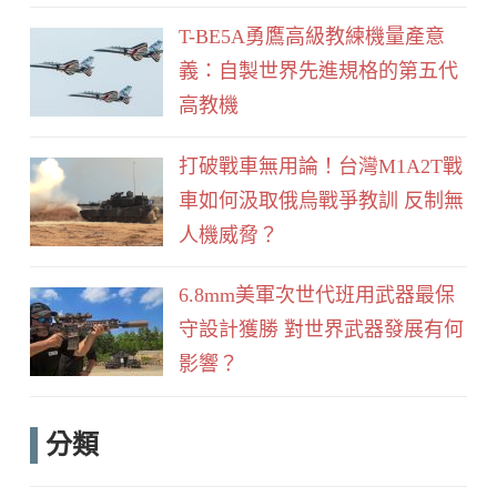
T-BE5A勇鷹高級教練機量產意
義：自製世界先進規格的第五代
高教機
打破戰車無用論！台灣M1A2T戰
車如何汲取俄烏戰爭教訓 反制無
人機威脅？
6.8mm美軍次世代班用武器最保
守設計獲勝 對世界武器發展有何
影響？
分類