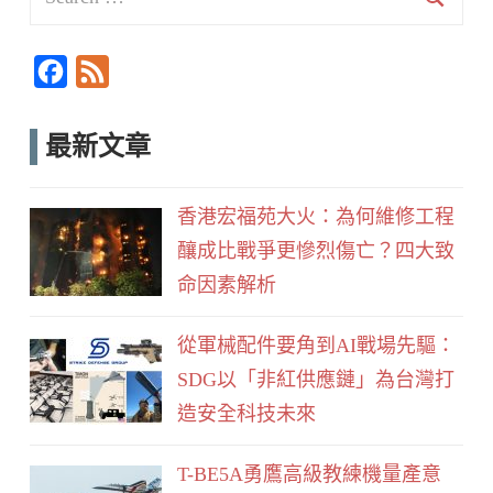
for:
Searc
F
F
a
e
c
e
最新文章
e
d
b
香港宏福苑大火：為何維修工程
o
釀成比戰爭更慘烈傷亡？四大致
o
命因素解析
k
從軍械配件要角到AI戰場先驅：
SDG以「非紅供應鏈」為台灣打
造安全科技未來
T-BE5A勇鷹高級教練機量產意