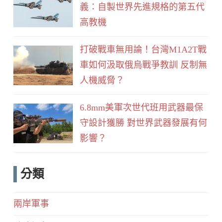
義：自製世界先進規格的第五代
高教機
打破戰車無用論！台灣M1A2T戰
車如何汲取俄烏戰爭教訓 反制無
人機威脅？
6.8mm美軍次世代班用武器最保
守設計獲勝 對世界武器發展有何
影響？
分類
兩岸軍事