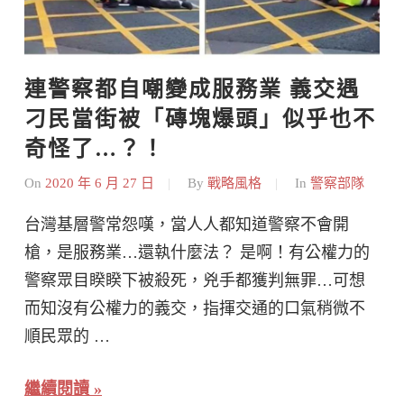
連警察都自嘲變成服務業 義交遇
刁民當街被「磚塊爆頭」似乎也不
奇怪了…？！
On
2020 年 6 月 27 日
By
戰略風格
In
警察部隊
台灣基層警常怨嘆，當人人都知道警察不會開
槍，是服務業…還執什麼法？ 是啊！有公權力的
警察眾目睽睽下被殺死，兇手都獲判無罪…可想
而知沒有公權力的義交，指揮交通的口氣稍微不
順民眾的 …
繼續閱讀