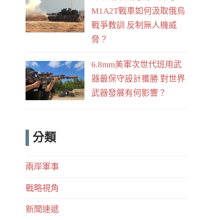
M1A2T戰車如何汲取俄烏
戰爭教訓 反制無人機威
脅？
6.8mm美軍次世代班用武
器最保守設計獲勝 對世界
武器發展有何影響？
分類
兩岸軍事
戰略視角
新聞速遞