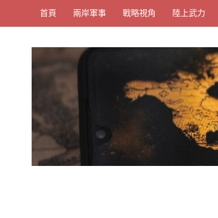
Skip
首頁
兩岸軍事
戰略視角
陸上武力
to
content