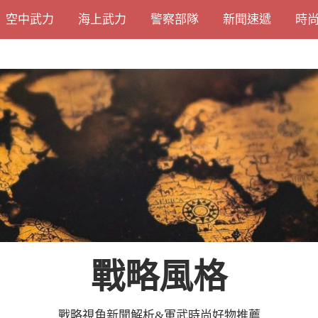
空中武力
海上武力
警察部隊
新聞速遞
時
戰略風格
戰略視角新聞解析&軍武時尚好物推薦