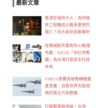
最新文章
e
d
b
香港宏福苑大火：為何維
o
修工程釀成比戰爭更慘烈
o
傷亡？四大致命因素解析
k
從軍械配件要角到AI戰場
先驅：SDG以「非紅供應
鏈」為台灣打造安全科技
未來
T-BE5A勇鷹高級教練機量
產意義：自製世界先進規
格的第五代高教機
打破戰車無用論！台灣