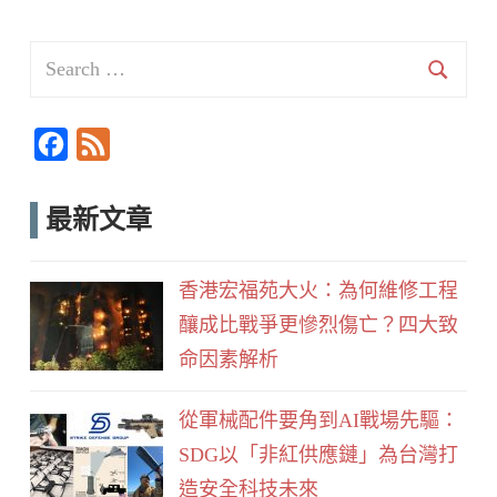
Search
for:
Searc
F
F
a
e
c
e
最新文章
e
d
b
香港宏福苑大火：為何維修工程
o
釀成比戰爭更慘烈傷亡？四大致
o
命因素解析
k
從軍械配件要角到AI戰場先驅：
SDG以「非紅供應鏈」為台灣打
造安全科技未來