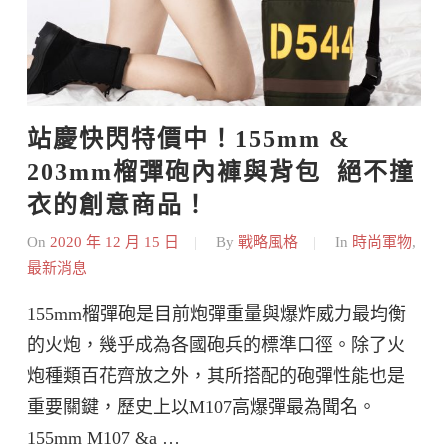
站慶快閃特價中！155mm & 
203mm榴彈砲內褲與背包  絕不撞
衣的創意商品！
On
2020 年 12 月 15 日
By
戰略風格
In
時尚軍物
,
最新消息
155mm榴彈砲是目前炮彈重量與爆炸威力最均衡
的火炮，幾乎成為各國砲兵的標準口徑。除了火
炮種類百花齊放之外，其所搭配的砲彈性能也是
重要關鍵，歷史上以M107高爆彈最為聞名。
155mm M107 &a …