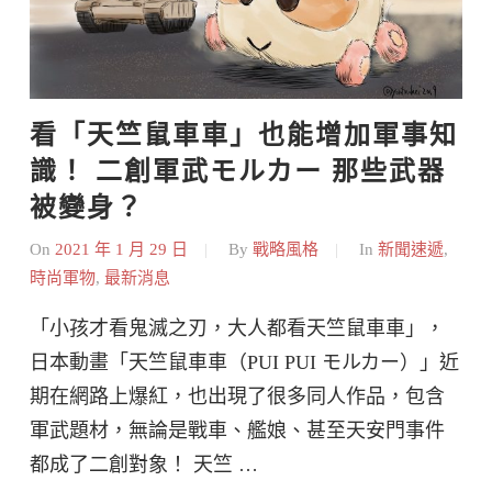
看「天竺鼠車車」也能增加軍事知
識！ 二創軍武モルカー 那些武器
被變身？
On
2021 年 1 月 29 日
By
戰略風格
In
新聞速遞
,
時尚軍物
,
最新消息
「小孩才看鬼滅之刃，大人都看天竺鼠車車」，
日本動畫「天竺鼠車車（PUI PUI モルカー）」近
期在網路上爆紅，也出現了很多同人作品，包含
軍武題材，無論是戰車、艦娘、甚至天安門事件
都成了二創對象！ 天竺 …