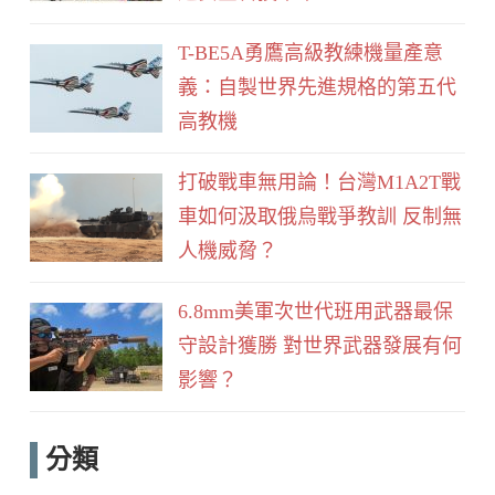
T-BE5A勇鷹高級教練機量產意
義：自製世界先進規格的第五代
高教機
打破戰車無用論！台灣M1A2T戰
車如何汲取俄烏戰爭教訓 反制無
人機威脅？
6.8mm美軍次世代班用武器最保
守設計獲勝 對世界武器發展有何
影響？
分類