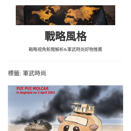
Skip
to
content
戰略風格
戰略視角新聞解析&軍武時尚好物推薦
標籤:
軍武時尚