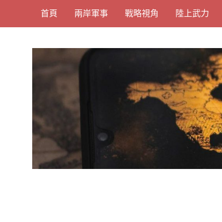
Skip
首頁
兩岸軍事
戰略視角
陸上武力
to
content