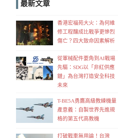
最新文章
e
d
b
香港宏福苑大火：為何維
o
修工程釀成比戰爭更慘烈
o
傷亡？四大致命因素解析
k
從軍械配件要角到AI戰場
先驅：SDG以「非紅供應
鏈」為台灣打造安全科技
未來
T-BE5A勇鷹高級教練機量
產意義：自製世界先進規
格的第五代高教機
打破戰車無用論！台灣