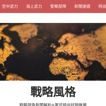
空中武力
海上武力
警察部隊
新聞速遞
時
戰略風格
戰略視角新聞解析&軍武時尚好物推薦