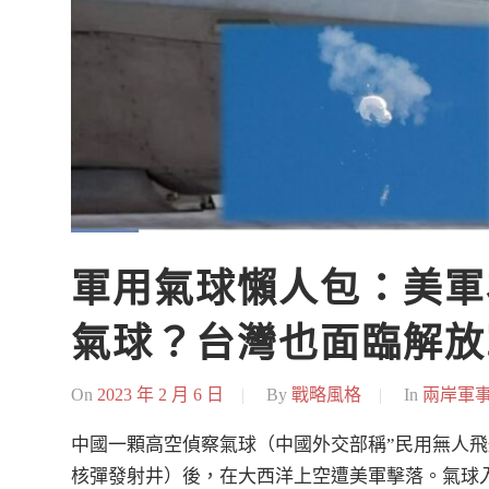
軍用氣球懶人包：美軍
氣球？台灣也面臨解放
On
2023 年 2 月 6 日
By
戰略風格
In
兩岸軍
中國一顆高空偵察氣球（中國外交部稱”民用無人飛
核彈發射井）後，在大西洋上空遭美軍擊落。氣球