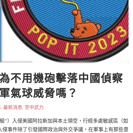
為不用機砲擊落中國偵察
軍氣球威脅嗎？
事
,
最新消息
,
空中武力
艇”）入侵美國阿拉斯加與本土領空，行經多處敏感區（如
入侵事件除了引發國際政治與外交爭議，在軍事上有那些意