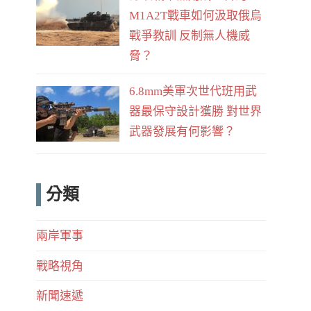
M1A2T戰車如何汲取俄烏
戰爭教訓 反制無人機威
脅？
6.8mm美軍次世代班用武
器最保守設計獲勝 對世界
武器發展有何影響？
分類
兩岸軍事
戰略視角
新聞速遞