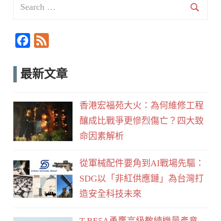
Search
for:
Searc
F
F
a
e
c
e
最新文章
e
d
b
香港宏福苑大火：為何維修工程
o
釀成比戰爭更慘烈傷亡？四大致
o
命因素解析
k
從軍械配件要角到AI戰場先驅：
SDG以「非紅供應鏈」為台灣打
造安全科技未來
T-BE5A勇鷹高級教練機量產意