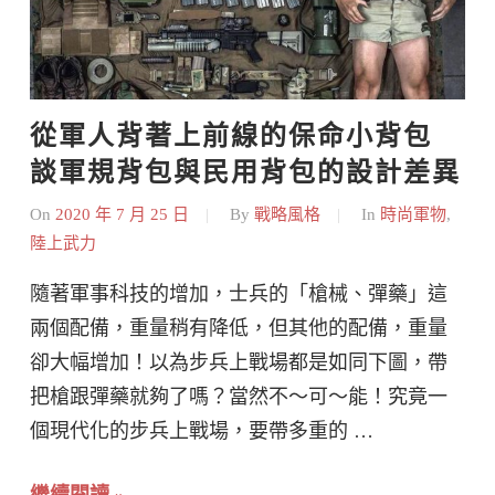
從軍人背著上前線的保命小背包    
談軍規背包與民用背包的設計差異
On
2020 年 7 月 25 日
By
戰略風格
In
時尚軍物
,
陸上武力
隨著軍事科技的增加，士兵的「槍械、彈藥」這
兩個配備，重量稍有降低，但其他的配備，重量
卻大幅增加！以為步兵上戰場都是如同下圖，帶
把槍跟彈藥就夠了嗎？當然不～可～能！究竟一
個現代化的步兵上戰場，要帶多重的 …
繼續閱讀