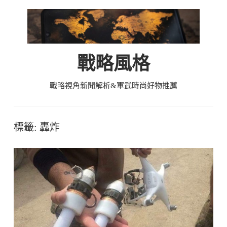
Skip
to
content
戰略風格
戰略視角新聞解析&軍武時尚好物推薦
標籤:
轟炸