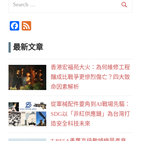
Search
for:
Searc
F
F
a
e
c
e
最新文章
e
d
b
香港宏福苑大火：為何維修工程
o
釀成比戰爭更慘烈傷亡？四大致
o
命因素解析
k
從軍械配件要角到AI戰場先驅：
SDG以「非紅供應鏈」為台灣打
造安全科技未來
T-BE5A勇鷹高級教練機量產意