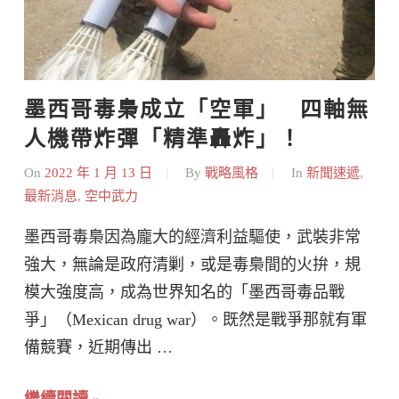
墨西哥毒梟成立「空軍」   四軸無
人機帶炸彈「精準轟炸」！
On
2022 年 1 月 13 日
By
戰略風格
In
新聞速遞
,
最新消息
,
空中武力
墨西哥毒梟因為龐大的經濟利益驅使，武裝非常
強大，無論是政府清剿，或是毒梟間的火拚，規
模大強度高，成為世界知名的「墨西哥毒品戰
爭」（Mexican drug war）。既然是戰爭那就有軍
備競賽，近期傳出 …
繼續閱讀