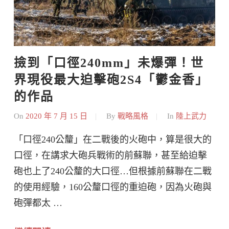
撿到「口徑240mm」未爆彈！世
界現役最大迫擊砲2S4「鬱金香」
的作品
On
2020 年 7 月 15 日
By
戰略風格
In
陸上武力
「口徑240公釐」在二戰後的火砲中，算是很大的
口徑，在講求大砲兵戰術的前蘇聯，甚至給迫擊
砲也上了240公釐的大口徑…但根據前蘇聯在二戰
的使用經驗，160公釐口徑的重迫砲，因為火砲與
砲彈都太 …