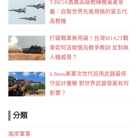
T-BE5A勇鷹高級教練機量產意
義：自製世界先進規格的第五代
高教機
打破戰車無用論！台灣M1A2T戰
車如何汲取俄烏戰爭教訓 反制無
人機威脅？
6.8mm美軍次世代班用武器最保
守設計獲勝 對世界武器發展有何
影響？
分類
兩岸軍事