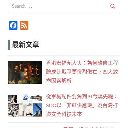
Search
for:
Searc
F
F
a
e
c
e
最新文章
e
d
b
香港宏福苑大火：為何維修工程
o
釀成比戰爭更慘烈傷亡？四大致
o
命因素解析
k
從軍械配件要角到AI戰場先驅：
SDG以「非紅供應鏈」為台灣打
造安全科技未來