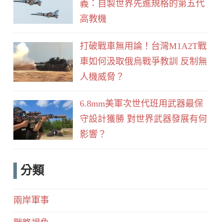
義：自製世界先進規格的第五代
高教機
打破戰車無用論！台灣M1A2T戰
車如何汲取俄烏戰爭教訓 反制無
人機威脅？
6.8mm美軍次世代班用武器最保
守設計獲勝 對世界武器發展有何
影響？
分類
兩岸軍事