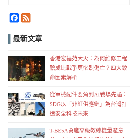
for:
Searc
F
F
a
e
c
e
最新文章
e
d
b
香港宏福苑大火：為何維修工程
o
釀成比戰爭更慘烈傷亡？四大致
o
命因素解析
k
從軍械配件要角到AI戰場先驅：
SDG以「非紅供應鏈」為台灣打
造安全科技未來
T-BE5A勇鷹高級教練機量產意