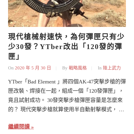
現代槍械射速快，為何彈匣只有少
少30發？YTber改出「120發的彈
匣」
On
2020 年 5 月 30 日
By
戰略風格
In
陸上武力
YTber「Bad Element 」將四個AK-47突擊步槍的彈
匣改裝、焊接在一起，組成一個「120發彈匣」，
竟且試射成功。 30發突擊步槍彈匣容量是怎麼來
的？ 現代突擊步槍就算使用半自動射擊模式， …
繼續閱讀