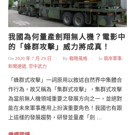
我國為何量產劍翔無人機？電影中
的「蜂群攻擊」威力將成真！
On
2020 年 7 月 29 日
By
戰略風格
In
兩岸軍事
,
新聞速遞
,
空中武力
「蜂群式攻擊」一詞原用以敘述自然界中集體合
作行為，故又稱為「集群式攻擊」，集群式攻擊
為當前無人機領域重要之發展方向之一，並絕對
能在未來軍事應用上扮演重要角色！我國也有跟
上這樣的發展趨勢，研發並量產「劍 …
繼續閱讀