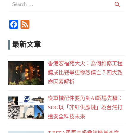
Search
for:
Searc
F
F
a
e
c
e
最新文章
e
d
b
香港宏福苑大火：為何維修工程
o
釀成比戰爭更慘烈傷亡？四大致
o
命因素解析
k
從軍械配件要角到AI戰場先驅：
SDG以「非紅供應鏈」為台灣打
造安全科技未來
T-BE5A勇鷹高級教練機量產意