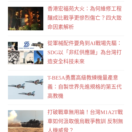
b
香港宏福苑大火：為何維修工程
o
釀成比戰爭更慘烈傷亡？四大致
o
命因素解析
k
從軍械配件要角到AI戰場先驅：
SDG以「非紅供應鏈」為台灣打
造安全科技未來
T-BE5A勇鷹高級教練機量產意
義：自製世界先進規格的第五代
高教機
打破戰車無用論！台灣M1A2T戰
車如何汲取俄烏戰爭教訓 反制無
人機威脅？