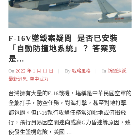
F-16V墜毀案疑問  是否已安裝
「自動防撞地系統」？ 答案竟
是…
On
2022 年 1 月 11 日
By
戰略風格
In
新聞速遞
,
最新消息
,
空中武力
台灣擁有大量的F-16戰機，堪稱是中華民國空軍的
全能打手，防空任務，對海打擊，甚至對地打擊
都包辦。但F-16執行攻擊任務常須貼地或俯衝飛
行，飛行員易因空間迷向或高G力昏迷等原因，致
使發生墜機危險，美國 …