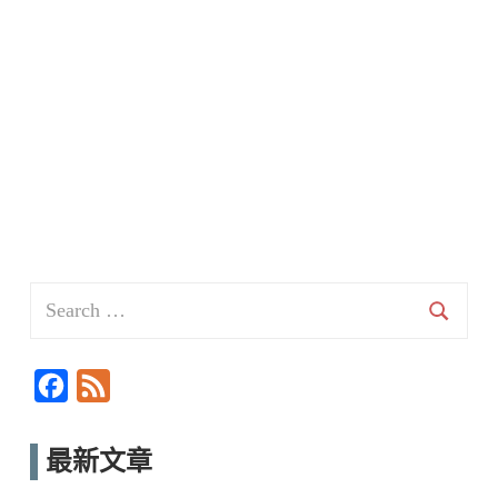
Search
for:
Searc
F
F
a
e
c
e
最新文章
e
d