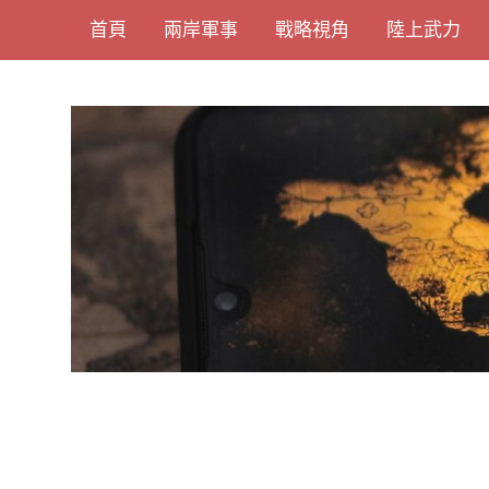
Skip
首頁
兩岸軍事
戰略視角
陸上武力
to
content