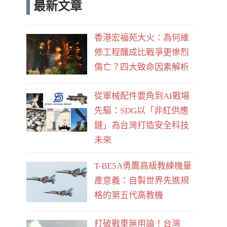
最新文章
e
d
b
香港宏福苑大火：為何維
o
修工程釀成比戰爭更慘烈
o
傷亡？四大致命因素解析
k
從軍械配件要角到AI戰場
先驅：SDG以「非紅供應
鏈」為台灣打造安全科技
未來
T-BE5A勇鷹高級教練機量
產意義：自製世界先進規
格的第五代高教機
打破戰車無用論！台灣