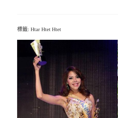
標籤:
Htar Htet Htet