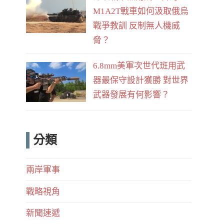
M1A2T戰車如何汲取俄烏
戰爭教訓 反制無人機威
脅？
6.8mm美軍次世代班用武
器最保守設計獲勝 對世界
武器發展有何影響？
分類
兩岸軍事
戰略視角
新聞速遞