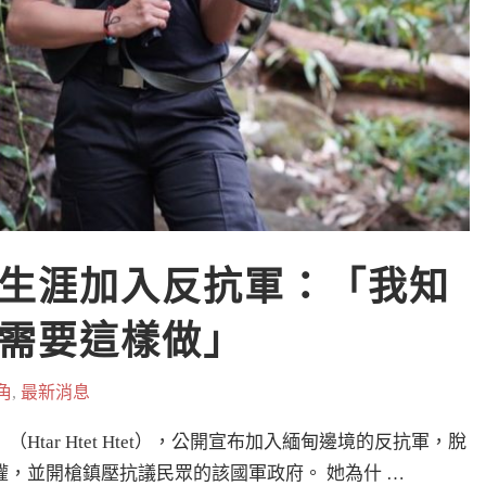
生涯加入反抗軍：「我知
需要這樣做」
角
,
最新消息
ar Htet Htet），公開宣布加入緬甸邊境的反抗軍，脫
，並開槍鎮壓抗議民眾的該國軍政府。 她為什 …