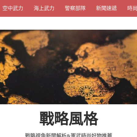
空中武力
海上武力
警察部隊
新聞速遞
時
戰略風格
戰略視角新聞解析&軍武時尚好物推薦