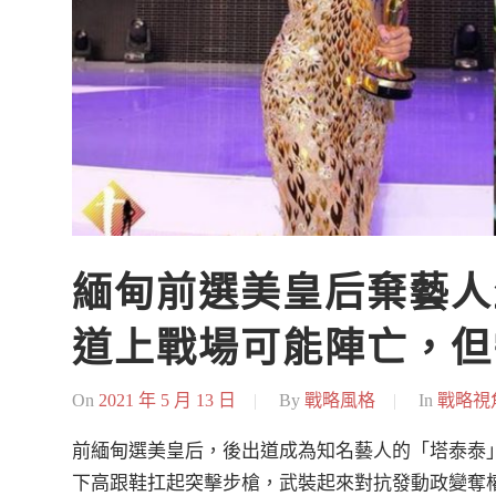
緬甸前選美皇后棄藝人
道上戰場可能陣亡，但
On
2021 年 5 月 13 日
By
戰略風格
In
戰略視
前緬甸選美皇后，後出道成為知名藝人的「塔泰泰」（Ht
下高跟鞋扛起突擊步槍，武裝起來對抗發動政變奪權