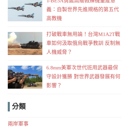
T-BE5A勇鷹高級教練機量產意
義：自製世界先進規格的第五代
高教機
打破戰車無用論！台灣M1A2T戰
車如何汲取俄烏戰爭教訓 反制無
人機威脅？
6.8mm美軍次世代班用武器最保
守設計獲勝 對世界武器發展有何
影響？
分類
兩岸軍事