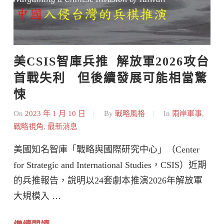
美CSIS智庫兵推  解放軍2026攻台
首戰失利   但後續發展可能相當驚
悚
On
2023 年 1 月 10 日
By
戰略風格
In
兩岸軍事
,
戰略視角
,
最新消息
美國知名智庫「戰略與國際研究中心」（Center
for Strategic and International Studies，CSIS）近期
的兵推報告，說明以24套劇本推演2026年解放軍
大規模入 …