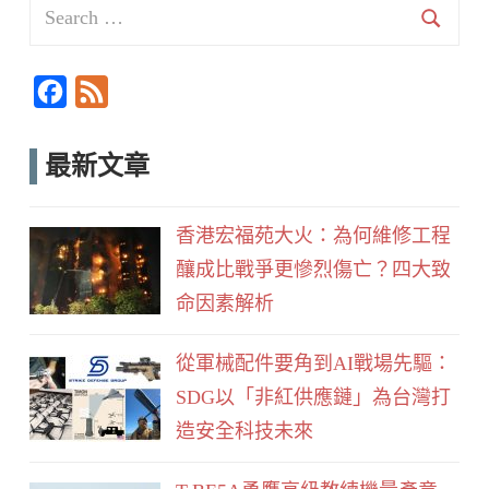
Search
for:
Searc
F
F
a
e
c
e
最新文章
e
d
b
香港宏福苑大火：為何維修工程
o
釀成比戰爭更慘烈傷亡？四大致
o
命因素解析
k
從軍械配件要角到AI戰場先驅：
SDG以「非紅供應鏈」為台灣打
造安全科技未來