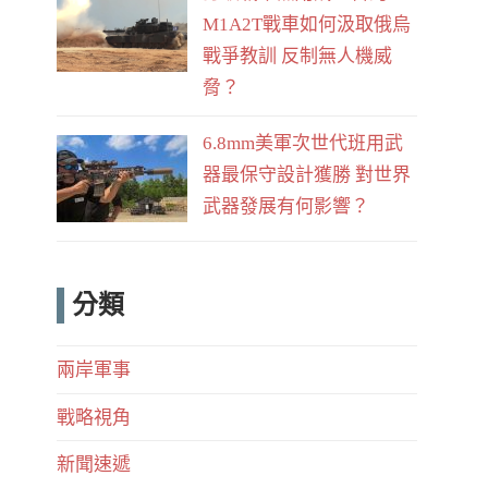
M1A2T戰車如何汲取俄烏
戰爭教訓 反制無人機威
脅？
6.8mm美軍次世代班用武
器最保守設計獲勝 對世界
武器發展有何影響？
分類
兩岸軍事
戰略視角
新聞速遞