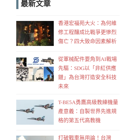
最新文章
e
d
b
香港宏福苑大火：為何維
o
修工程釀成比戰爭更慘烈
o
傷亡？四大致命因素解析
k
從軍械配件要角到AI戰場
先驅：SDG以「非紅供應
鏈」為台灣打造安全科技
未來
T-BE5A勇鷹高級教練機量
產意義：自製世界先進規
格的第五代高教機
打破戰車無用論！台灣