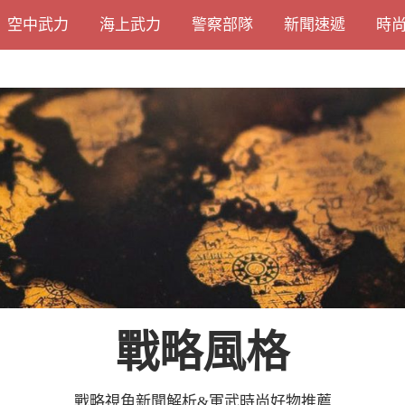
空中武力
海上武力
警察部隊
新聞速遞
時
戰略風格
戰略視角新聞解析&軍武時尚好物推薦