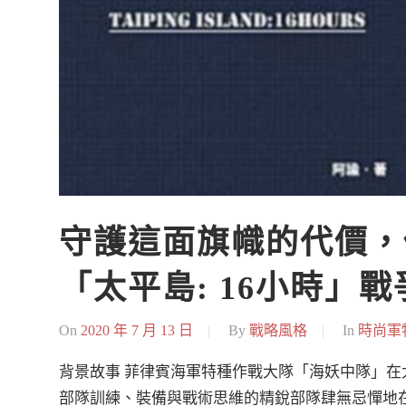
守護這面旗幟的代價，
「太平島: 16小時」
On
2020 年 7 月 13 日
By
戰略風格
In
時尚軍
背景故事 菲律賓海軍特種作戰大隊「海妖中隊」
部隊訓練、裝備與戰術思維的精銳部隊肆無忌憚地