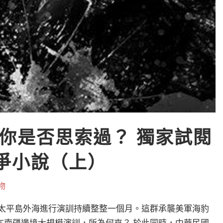
你是否思索過？ 獨家試閱
戰爭小說（上）
物
在太平島外海進行演訓持續整整一個月。這群承襲美軍海豹