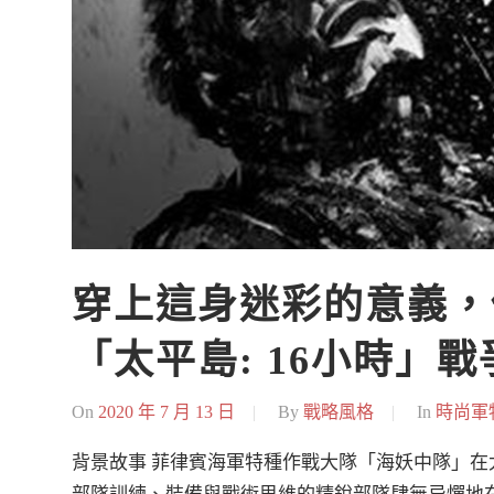
穿上這身迷彩的意義，
「太平島: 16小時」
On
2020 年 7 月 13 日
By
戰略風格
In
時尚軍
背景故事 菲律賓海軍特種作戰大隊「海妖中隊」