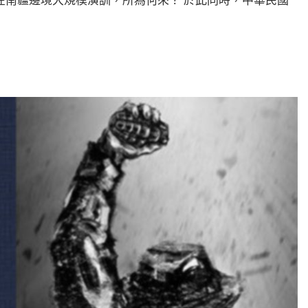
在南疆邊境大規模演訓，所為何來？ 於此同時，中華民國