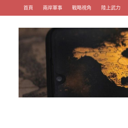
Skip
首頁
兩岸軍事
戰略視角
陸上武力
to
content