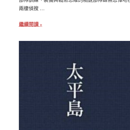
部隊訓練、裝備與戰術思維的精銳部隊肆無忌憚地
兩棲偵搜 …
繼續閱讀