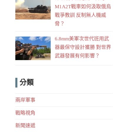
M1A2T戰車如何汲取俄烏
戰爭教訓 反制無人機威
脅？
6.8mm美軍次世代班用武
器最保守設計獲勝 對世界
武器發展有何影響？
分類
兩岸軍事
戰略視角
新聞速遞