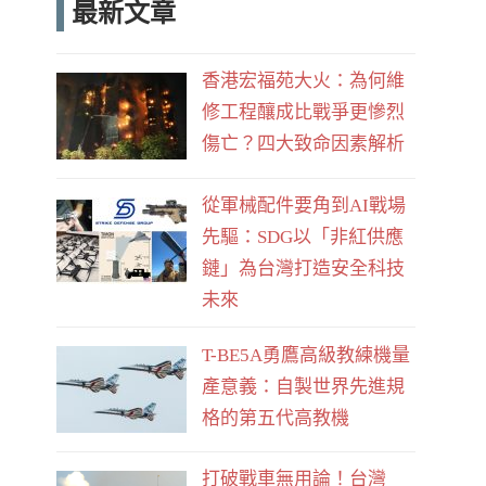
最新文章
e
d
b
香港宏福苑大火：為何維
o
修工程釀成比戰爭更慘烈
o
傷亡？四大致命因素解析
k
從軍械配件要角到AI戰場
先驅：SDG以「非紅供應
鏈」為台灣打造安全科技
未來
T-BE5A勇鷹高級教練機量
產意義：自製世界先進規
格的第五代高教機
打破戰車無用論！台灣