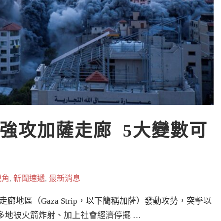
強攻加薩走廊  5大變數可
視角
,
新聞速遞
,
最新消息
走廊地區（Gaza Strip，以下簡稱加薩）發動攻勢，突擊以
俘，多地被火箭炸射、加上社會經濟停擺 …