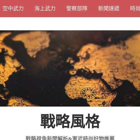
空中武力
海上武力
警察部隊
新聞速遞
時
戰略風格
戰略視角新聞解析&軍武時尚好物推薦