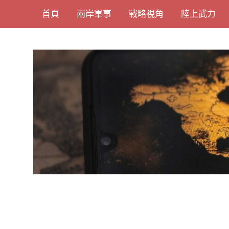
Skip
首頁
兩岸軍事
戰略視角
陸上武力
to
content