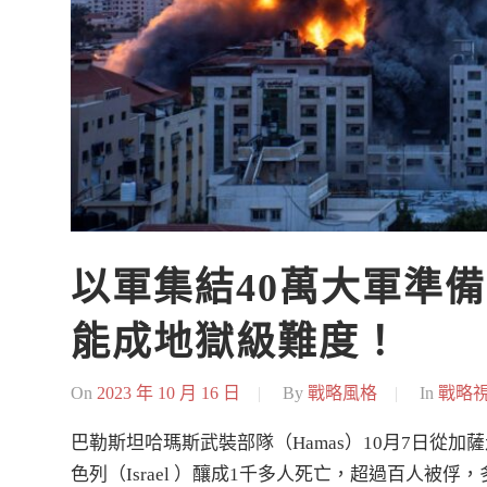
以軍集結40萬大軍準備
能成地獄級難度！
On
2023 年 10 月 16 日
By
戰略風格
In
戰略
巴勒斯坦哈瑪斯武裝部隊（Hamas）10月7日從加薩
色列（Israel ）釀成1千多人死亡，超過百人被