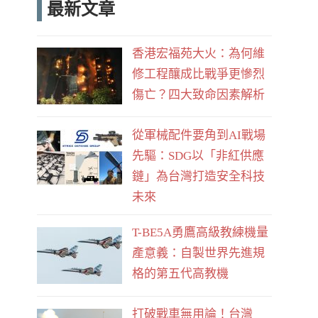
最新文章
e
d
b
香港宏福苑大火：為何維
o
修工程釀成比戰爭更慘烈
o
傷亡？四大致命因素解析
k
從軍械配件要角到AI戰場
先驅：SDG以「非紅供應
鏈」為台灣打造安全科技
未來
T-BE5A勇鷹高級教練機量
產意義：自製世界先進規
格的第五代高教機
打破戰車無用論！台灣