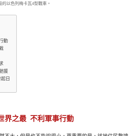
毀的以色列梅卡瓦4型戰車。
行動
戰
求
馳援
發起日
世界之最 不利軍事行動