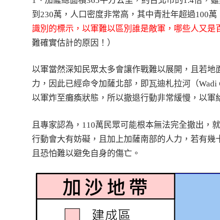
1、加薩總面積365平方公里，約台北市的1.4倍
到230萬，人口密度非常高，其中青壯年超過100萬
識別的標示，以軍難以區別誰是敵軍，哪些人又是
難確實估計的原因！）
以軍當然深知民眾太多會讓作戰難以展開，且若地
力，因此已經命令加薩北部，即瓦迪札拉河（Wadi Gh
以軍炸至癱瘓狀態，所以撤退行動非常緩慢，以軍
且專家認為，110萬民眾可能根本無法完全撤出，
行動會大有妨礙，且加上加薩南部的人力，若有幾
且恐怕難以避免自身的傷亡。