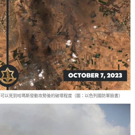
拍圖，可以見到哈瑪斯發動攻勢後的破壞程度（圖：以色列國防軍臉書）