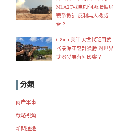
M1A2T戰車如何汲取俄烏
戰爭教訓 反制無人機威
脅？
6.8mm美軍次世代班用武
器最保守設計獲勝 對世界
武器發展有何影響？
分類
兩岸軍事
戰略視角
新聞速遞