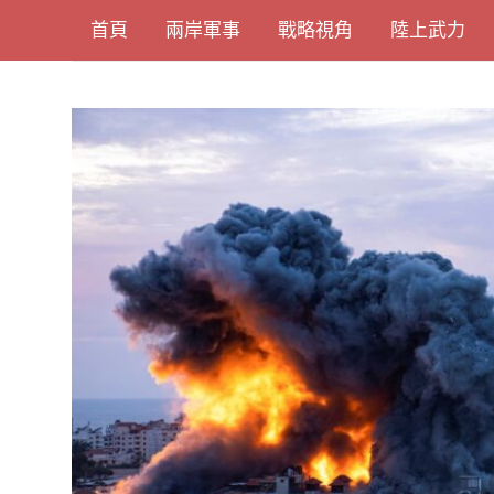
Skip
首頁
兩岸軍事
戰略視角
陸上武力
to
content