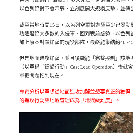
色列（Israel ）釀成1千多人死亡，超過百人
以色列絕對不會示弱，立刻展開大規模反擊，並傳
截至當地時間15日，以色列空軍對迦薩至少已發動
功逐退絕大多數的入侵軍，回到戰前態勢。以色列並
加上原本封鎖加薩的現役部隊，最終能集結約40~4
但是地面進攻加薩，並且後續能「完整控制」該地區
（以軍稱「鑄鉛行動」Cast Lead Operati
軍把問題拖到現在。
專家分析以軍想從地面進攻加薩並想要真正的獲得
的進攻行動與地區管理成為「地獄級難度」。