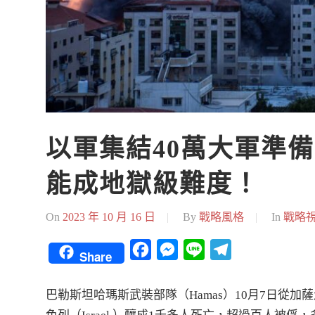
以軍集結40萬大軍準備
能成地獄級難度！
On
2023 年 10 月 16 日
By
戰略風格
In
戰略
Facebook
Messenger
Line
Telegram
Share
巴勒斯坦哈瑪斯武裝部隊（Hamas）10月7日從加薩