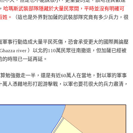
，雖然不大，但是也不能說很小，更重要的是，該地住民數達
，
哈瑪斯武裝部隊隱藏於大量民眾間，平時並沒有明確可
百姓。
（這也是外界對加薩的武裝部隊究竟有多少兵力，很
面軍事行動造成大量平民死傷，恐會承受更大的國際輿論壓
azza river ）以北的110萬民眾往南撤退，但加薩已經被
給的時限已一延再延。
就算勉強撤走一半，還是有近60萬人在當地，對以軍的軍事
十萬人憑藉地形打起游擊戰，以軍也要花很大的兵力肅清，