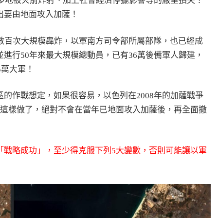
被俘，多地被火箭炸射、加上社會經濟停擺影響等的嚴重損失！
出要由地面攻入加薩！
數百次大規模轟炸，以軍南方司令部所屬部隊，也已經成
進行50年來最大規模總動員，已有36萬後備軍人歸建，
5萬大軍！
的作戰想定，如果很容易，以色列在2008年的加薩戰爭
on）後就會這樣做了，絕對不會在當年已地面攻入加薩後，再全面撤
「戰略成功」，至少得克服下列5大變數，否則可能讓以軍