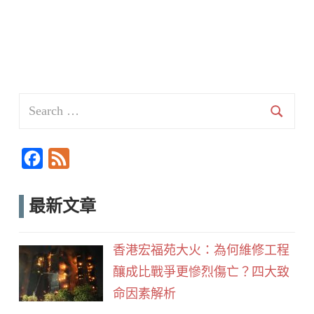
Search
for:
Searc
F
F
a
e
c
e
最新文章
e
d
b
香港宏福苑大火：為何維修工程
o
釀成比戰爭更慘烈傷亡？四大致
o
命因素解析
k