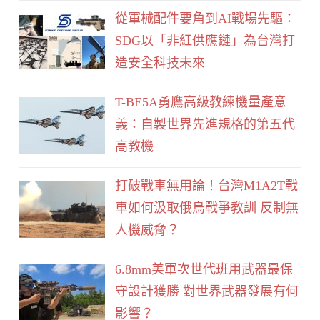
從軍械配件要角到AI戰場先驅：
SDG以「非紅供應鏈」為台灣打
造安全科技未來
T-BE5A勇鷹高級教練機量產意
義：自製世界先進規格的第五代
高教機
打破戰車無用論！台灣M1A2T戰
車如何汲取俄烏戰爭教訓 反制無
人機威脅？
6.8mm美軍次世代班用武器最保
守設計獲勝 對世界武器發展有何
影響？