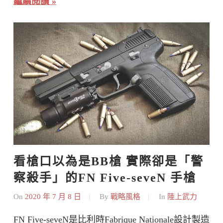
繼續閱讀
看槍口以為是BB槍 實際卻是「警
察殺手」的FN Five-seveN 手槍
On
2020 年 7 月 8 日
By
戰略風格
In
陸上武力
FN Five-seveN是比利時Fabrique Nationale設計製造