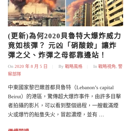
(更新)為何2020貝魯特大爆炸威力
竟如核彈？ 元凶「硝酸銨」讓炸
彈之父、炸彈之母都靠邊站！
On
2020 年 8 月 5 日
By
戰略風格
In
戰略視角
,
警
察部隊
中東國家黎巴嫩首都貝魯特（Lebanon’s capital
Beirut）的港區，驚傳超大爆炸事件，由許多目擊
者拍攝的影片，可以看到整個過程，一艘載滿煙
火或爆竹的船隻失火，冒起濃煙，並有 …