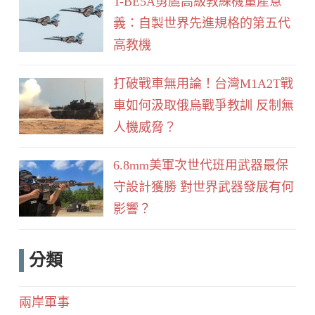
T-BE5A勇鷹高級教練機量產意
義：自製世界先進規格的第五代
高教機
打破戰車無用論！台灣M1A2T戰
車如何汲取俄烏戰爭教訓 反制無
人機威脅？
6.8mm美軍次世代班用武器最保
守設計獲勝 對世界武器發展有何
影響？
分類
兩岸軍事