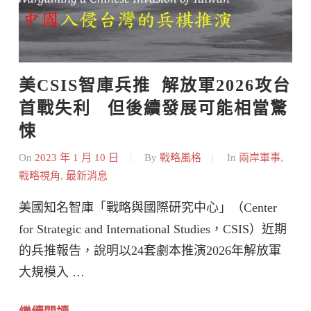
美CSIS智庫兵推  解放軍2026攻台
首戰失利   但後續發展可能相當驚
悚
On
2023 年 1 月 10 日
By
戰略風格
In
兩岸軍事
,
戰略視角
,
最新消息
美國知名智庫「戰略與國際研究中心」（Center
for Strategic and International Studies，CSIS）近期
的兵推報告，說明以24套劇本推演2026年解放軍
大規模入 …