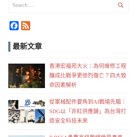
Search
for:
Searc
F
F
a
e
c
e
最新文章
e
d
b
香港宏福苑大火：為何維修工程
o
釀成比戰爭更慘烈傷亡？四大致
o
命因素解析
k
從軍械配件要角到AI戰場先驅：
SDG以「非紅供應鏈」為台灣打
造安全科技未來