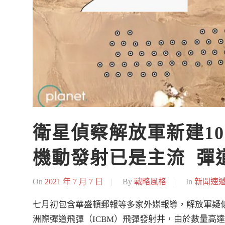
衛星偵察解放軍新建10
機動發射已是主流  
On
2021 年 7 月 7 日
By
戰略風格
In
新聞速
七月初包含華盛頓郵報等多家外媒報導，解放軍疑
洲際彈道飛彈（ICBM）飛彈發射井，由於數量高達