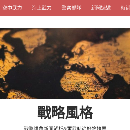
空中武力
海上武力
警察部隊
新聞速遞
時
戰略風格
戰略視角新聞解析&軍武時尚好物推薦