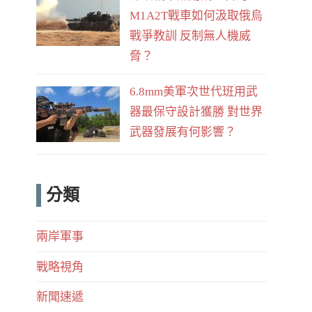
M1A2T戰車如何汲取俄烏
戰爭教訓 反制無人機威
脅？
6.8mm美軍次世代班用武
器最保守設計獲勝 對世界
武器發展有何影響？
分類
兩岸軍事
戰略視角
新聞速遞