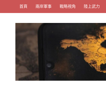
Skip
首頁
兩岸軍事
戰略視角
陸上武力
to
content