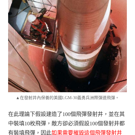
▲在發射井內保養的美國LGM-30義勇兵洲際彈道飛彈。
在此理論下假設建造了100個飛彈發射井，並在其
中裝填10枚飛彈，敵方卻必須假設100個發射井都
有裝填飛彈，因此
如果需要摧毀這個飛彈發射井