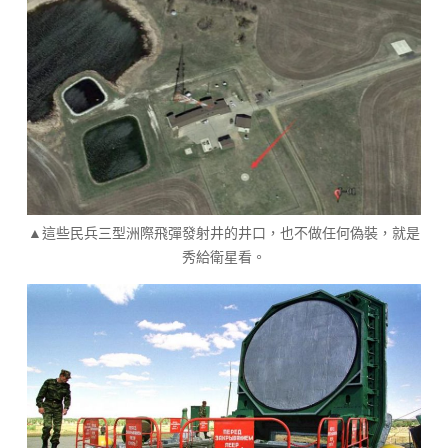
▲這些民兵三型洲際飛彈發射井的井口，也不做任何偽裝，就是
秀給衛星看。