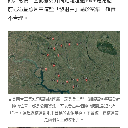
的非常快，因此發射井間距離超過10km是常態，
前述衛星照片中這些「發射井」過於密集，確實
不合理。
▲美國空軍第91飛彈聯隊所屬「義勇兵三型」洲際彈道導彈發射
陣地位置，都是公開資訊，可以看出每個陣地距離最短也有
15km，遠超過核彈對地下目標的毀傷半徑，不會被一顆核彈帶
走兩個以上的發射井。