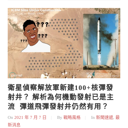
Skip
to
content
衛星偵察解放軍新建100+核彈發
射井？ 解析為何機動發射已是主
流  彈道飛彈發射井仍然有用？
On
2021 年 7 月 7 日
By
戰略風格
In
新聞速遞
,
最
新消息