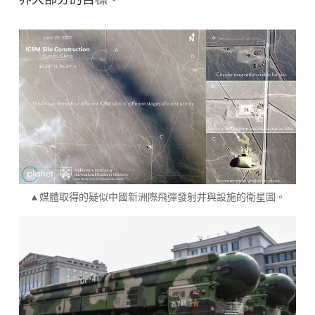
▲媒體取得的疑似中國新洲際飛彈發射井與設施的衛星圖。