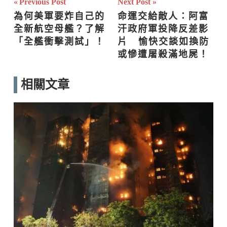
文
Previous Post
Next Post
為何美軍要炸自己的
命運交給敵人：阿富
章
全新航空母艦？了解
汗政府軍投降反差影
導
「全艦衝擊測試」！
片   愉快交談如換防
或慘遭屠殺滿地屍！
覽
相關文章