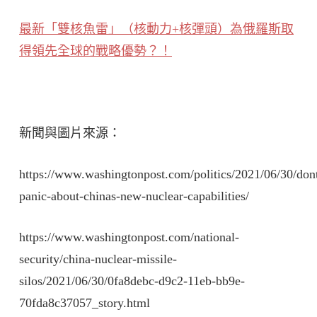
最新「雙核魚雷」（核動力+核彈頭）為俄羅斯取
得領先全球的戰略優勢？！
新聞與圖片來源：
https://www.washingtonpost.com/politics/2021/06/30/don
panic-about-chinas-new-nuclear-capabilities/
https://www.washingtonpost.com/national-
security/china-nuclear-missile-
silos/2021/06/30/0fa8debc-d9c2-11eb-bb9e-
70fda8c37057_story.html