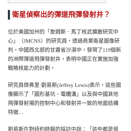
衛星偵察出的彈道飛彈發射井？
位於美國加州的「詹姆斯．馬丁核武擴散研究中
心」（JMCNS）的研究員，透過商業衛星圖像研
判，中國西北部的甘肅省沙漠中，發現了119個新
的洲際彈道飛彈發射井，表明中國正在實施加強
戰略核能力的計劃。
研究員傑弗里·劉易斯(Jeffrey Lewis)表示，這些圖
像顯示了「圓形基坑、電纜溝」以及與中國其他
飛彈發射場的控制中心和發射井一致的地面結構
特徵…
劉易斯在對紐約時報的採訪中說：「這些都是很