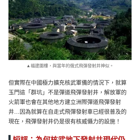
▲福建圍樓，與當年的俄式飛彈發射井神似。
但實際在中國極力擴充核武軍備的情況下，就算
玉門這「群坑」不是彈道飛彈發射井，解放軍的
火箭軍也會在其他地方建立洲際彈道飛彈發射
井…因為就算在自走式飛彈發射車已經很普及的
現在，飛彈發射井仍是很有核威懾力的設施！
短評：為何核武地下發射井現代仍