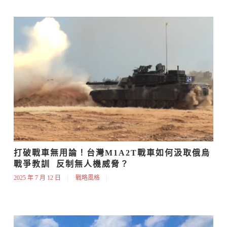
打破戰車無用論！台灣M1A2T戰車如何汲取俄烏
戰爭教訓  反制無人機威脅？
2025 年 7 月 12 日
戰略風格