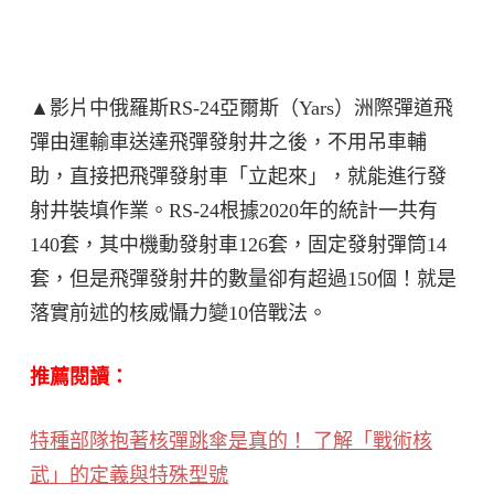
▲影片中俄羅斯RS-24亞爾斯（Yars）洲際彈道飛
彈由運輸車送達飛彈發射井之後，不用吊車輔
助，直接把飛彈發射車「立起來」，就能進行發
射井裝填作業。RS-24根據2020年的統計一共有
140套，其中機動發射車126套，固定發射彈筒14
套，但是飛彈發射井的數量卻有超過150個！就是
落實前述的核威懾力變10倍戰法。
推薦閱讀：
特種部隊抱著核彈跳傘是真的！ 了解「戰術核
武」的定義與特殊型號