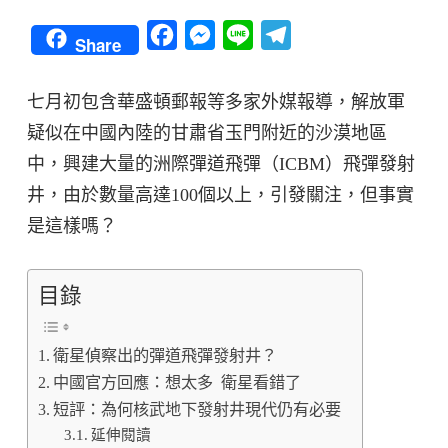
Facebook
Messenger
Line
Telegram
Share
七月初包含華盛頓郵報等多家外媒報導，解放軍
疑似在中國內陸的甘肅省玉門附近的沙漠地區
中，興建大量的洲際彈道飛彈（ICBM）飛彈發射
井，由於數量高達100個以上，引發關注，但事實
是這樣嗎？
目錄
衛星偵察出的彈道飛彈發射井？
中國官方回應：想太多 衛星看錯了
短評：為何核武地下發射井現代仍有必要
延伸閱讀