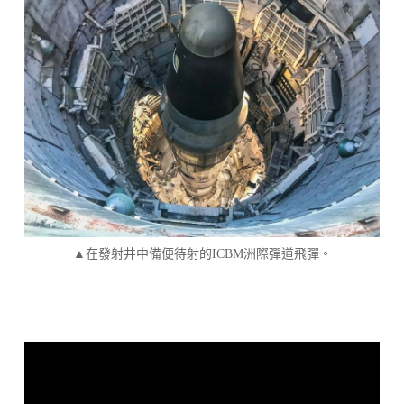
▲在發射井中備便待射的ICBM洲際彈道飛彈。