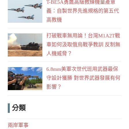
T-BE5A勇鷹高級教練機量產意
義：自製世界先進規格的第五代
高教機
打破戰車無用論！台灣M1A2T戰
車如何汲取俄烏戰爭教訓 反制無
人機威脅？
6.8mm美軍次世代班用武器最保
守設計獲勝 對世界武器發展有何
影響？
分類
兩岸軍事