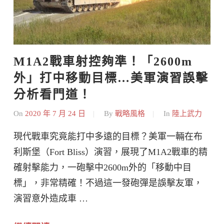
M1A2戰車射控夠準！「2600m
外」打中移動目標…美軍演習誤擊
分析看門道！
On
2020 年 7 月 24 日
By
戰略風格
In
陸上武力
現代戰車究竟能打中多遠的目標？美軍一輛在布
利斯堡（Fort Bliss）演習，展現了M1A2戰車的精
確射擊能力，一砲擊中2600m外的「移動中目
標」，非常精確！不過這一發砲彈是誤擊友軍，
演習意外造成車 …