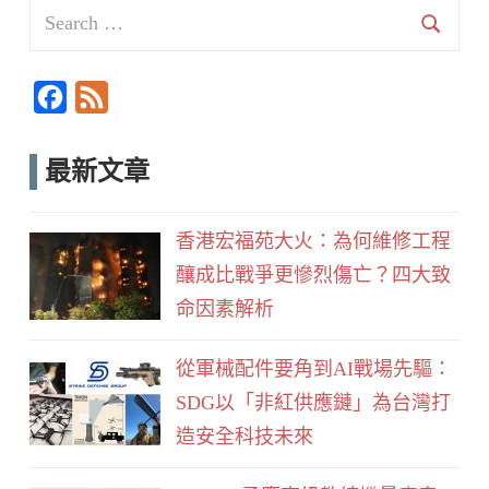
Search
for:
Searc
F
F
a
e
c
e
最新文章
e
d
b
香港宏福苑大火：為何維修工程
o
釀成比戰爭更慘烈傷亡？四大致
o
命因素解析
k
從軍械配件要角到AI戰場先驅：
SDG以「非紅供應鏈」為台灣打
造安全科技未來