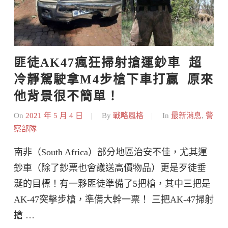
匪徒AK47瘋狂掃射搶運鈔車  超
冷靜駕駛拿M4步槍下車打贏  原來
他背景很不簡單！
On
2021 年 5 月 4 日
By
戰略風格
In
最新消息
,
警
察部隊
南非（South Africa）部分地區治安不佳，尤其運
鈔車（除了鈔票也會護送高價物品）更是歹徒垂
涎的目標！有一夥匪徒準備了5把槍，其中三把是
AK-47突擊步槍，準備大幹一票！ 三把AK-47掃射
搶 …