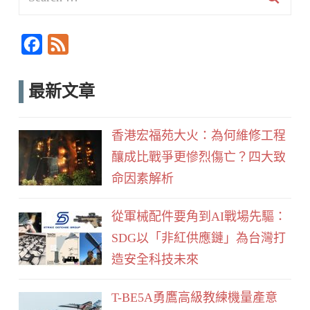
for:
Searc
F
F
a
e
c
e
最新文章
e
d
b
香港宏福苑大火：為何維修工程
o
釀成比戰爭更慘烈傷亡？四大致
o
命因素解析
k
從軍械配件要角到AI戰場先驅：
SDG以「非紅供應鏈」為台灣打
造安全科技未來
T-BE5A勇鷹高級教練機量產意