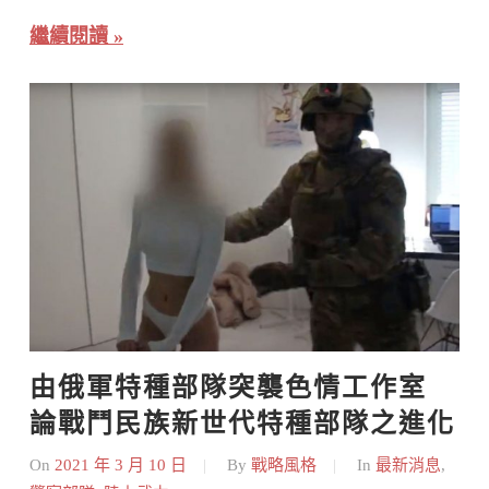
繼續閱讀
由俄軍特種部隊突襲色情工作室 
論戰鬥民族新世代特種部隊之進化
On
2021 年 3 月 10 日
By
戰略風格
In
最新消息
,