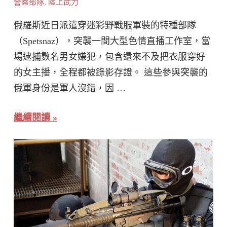
警察部隊
,
陸上武力
俄羅斯近日派遣穿迷彩野戰服軍裝的特種部隊
（Spetsnaz），突襲一間大型色情直播工作室，當
場逮捕數名男女嫌犯，包含還來不及把衣服穿好
的女主播，全程都被錄影存證。 這些參與突襲的
俄軍身份是軍人沒錯，因 …
繼續閱讀