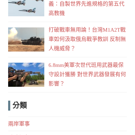
義：自製世界先進規格的第五代
高教機
打破戰車無用論！台灣M1A2T戰
車如何汲取俄烏戰爭教訓 反制無
人機威脅？
6.8mm美軍次世代班用武器最保
守設計獲勝 對世界武器發展有何
影響？
分類
兩岸軍事