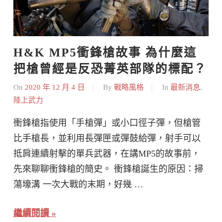
H&K MP5衝鋒槍故事 為什麼這
把槍曾經是反恐菁英部隊的標配？
On
2020 年 12 月 4 日
By
戰略風格
In
最新消息
,
陸上武力
衝鋒槍指使用「手槍彈」或小口徑子彈，但槍管
比手槍長，並利用長彈匣或彈鼓給彈，射手可以
抵肩連續射擊的單兵武器，在講MP5的故事前，
先來聊聊衝鋒槍的簡史。 衝鋒槍誕生的原因：掃
蕩壕溝 一次大戰的末期，好幾 …
繼續閱讀