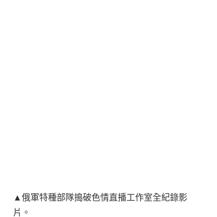
▲俄軍特種部隊搗破色情直播工作室全紀錄影
片。