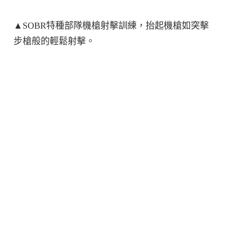
▲SOBR特種部隊機槍射擊訓練，抬起機槍如突擊
步槍般的輕鬆射擊。