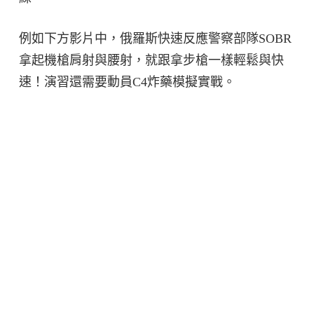
例如下方影片中，俄羅斯快速反應警察部隊SOBR
拿起機槍肩射與腰射，就跟拿步槍一樣輕鬆與快
速！演習還需要動員C4炸藥模擬實戰。