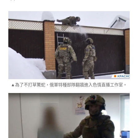
▲為了不打草驚蛇，俄軍特種部隊翻牆進入色情直播工作室。