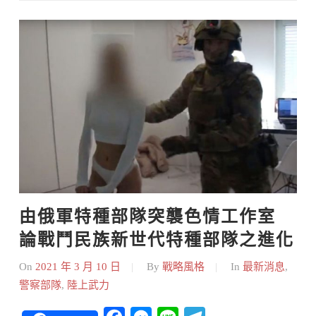
Skip
to
content
由俄軍特種部隊突襲色情工作室 
論戰鬥民族新世代特種部隊之進化
On
2021 年 3 月 10 日
By
戰略風格
In
最新消息
,
警察部隊
,
陸上武力