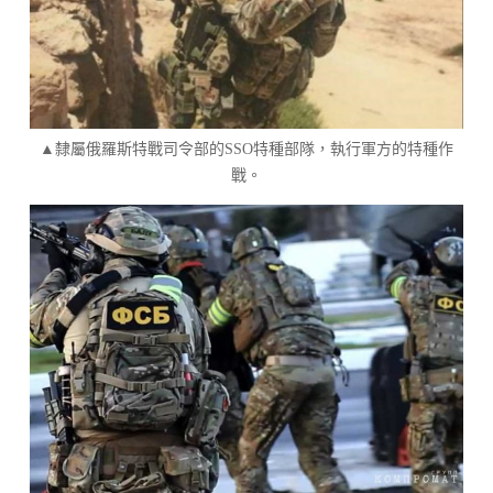
▲隸屬俄羅斯特戰司令部的SSO特種部隊，執行軍方的特種作
戰。