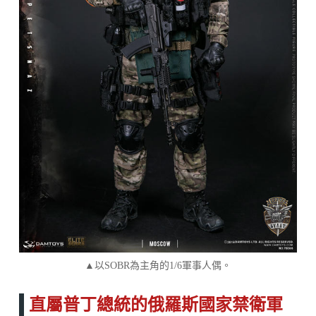
▲以SOBR為主角的1/6軍事人偶。
直屬普丁總統的俄羅斯國家禁衛軍