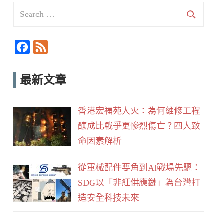
Search
for:
Searc
F
F
a
e
c
e
最新文章
e
d
b
香港宏福苑大火：為何維修工程
o
釀成比戰爭更慘烈傷亡？四大致
o
命因素解析
k
從軍械配件要角到AI戰場先驅：
SDG以「非紅供應鏈」為台灣打
造安全科技未來