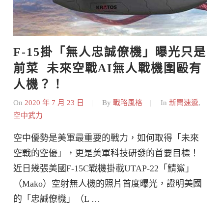
F-15掛「無人忠誠僚機」曝光只是
前菜  未來空戰AI無人戰機圍毆有
人機？！
On
2020 年 7 月 23 日
By
戰略風格
In
新聞速遞
,
空中武力
空中優勢是美軍最重要的戰力，如何取得「未來
空戰的空優」，更是美軍科技研發的首要目標！
近日幾張美國F-15C戰機掛載UTAP-22「鯖鯊」
（Mako）空射無人機的照片首度曝光，證明美國
的「忠誠僚機」（L …