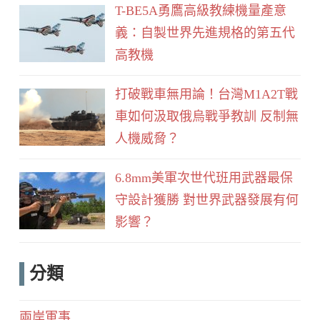
T-BE5A勇鷹高級教練機量產意
義：自製世界先進規格的第五代
高教機
打破戰車無用論！台灣M1A2T戰
車如何汲取俄烏戰爭教訓 反制無
人機威脅？
6.8mm美軍次世代班用武器最保
守設計獲勝 對世界武器發展有何
影響？
分類
兩岸軍事