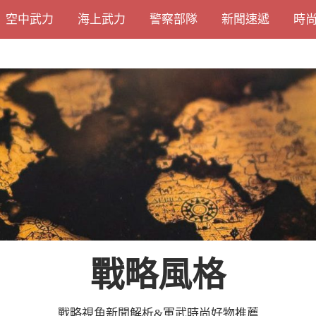
空中武力
海上武力
警察部隊
新聞速遞
時
戰略風格
戰略視角新聞解析&軍武時尚好物推薦