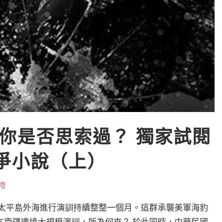
你是否思索過？ 獨家試閱
戰爭小說（上）
物
在太平島外海進行演訓持續整整一個月。這群承襲美軍海豹