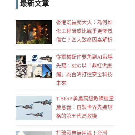
最新文章
e
d
b
香港宏福苑大火：為何維
o
修工程釀成比戰爭更慘烈
o
傷亡？四大致命因素解析
k
從軍械配件要角到AI戰場
先驅：SDG以「非紅供應
鏈」為台灣打造安全科技
未來
T-BE5A勇鷹高級教練機量
產意義：自製世界先進規
格的第五代高教機
打破戰車無用論！台灣