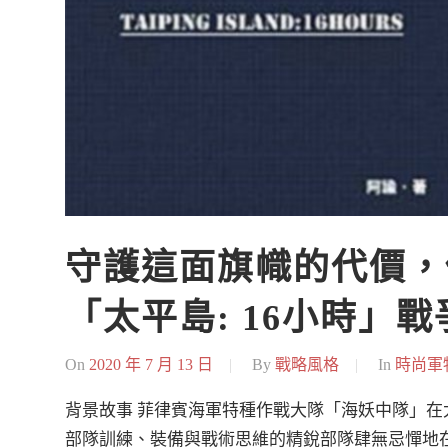
守護這面旗幟的代價，
「太平島: 16小時」
On
2020 年 7 月 13 日
By
戰略風格
In
時尚軍
背景故事 菲律賓海軍特種作戰大隊「海妖中隊」
部隊訓練、裝備與戰術思維的精銳部隊肆無忌憚地