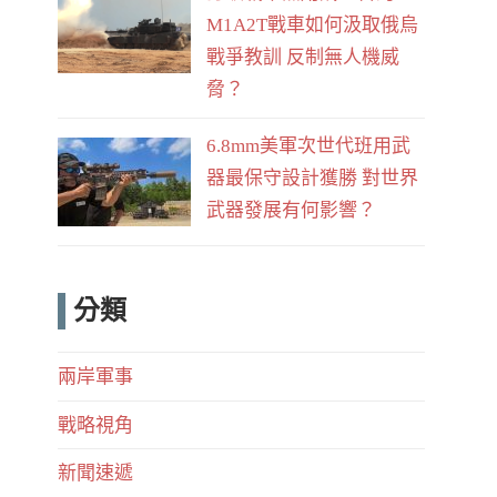
M1A2T戰車如何汲取俄烏
戰爭教訓 反制無人機威
脅？
6.8mm美軍次世代班用武
器最保守設計獲勝 對世界
武器發展有何影響？
分類
兩岸軍事
戰略視角
新聞速遞