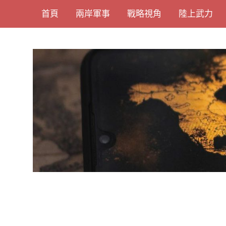
Skip
首頁
兩岸軍事
戰略視角
陸上武力
to
content