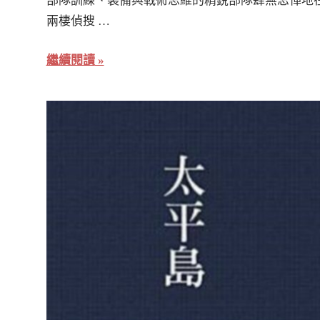
部隊訓練、裝備與戰術思維的精銳部隊肆無忌憚地
兩棲偵搜 …
繼續閱讀