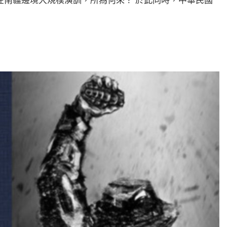
在南疆邊境大規模演訓，所為何來？ 於此同時，中華民國