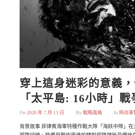
穿上這身迷彩的意義，
「太平島: 16小時」
On
2020 年 7 月 13 日
By
戰略風格
In
時尚軍
背景故事 菲律賓海軍特種作戰大隊「海妖中隊」