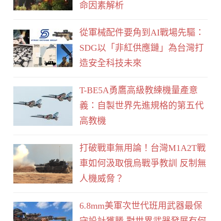
命因素解析
k
從軍械配件要角到AI戰場先驅：
SDG以「非紅供應鏈」為台灣打
造安全科技未來
T-BE5A勇鷹高級教練機量產意
義：自製世界先進規格的第五代
高教機
打破戰車無用論！台灣M1A2T戰
車如何汲取俄烏戰爭教訓 反制無
人機威脅？
6.8mm美軍次世代班用武器最保
守設計獲勝 對世界武器發展有何