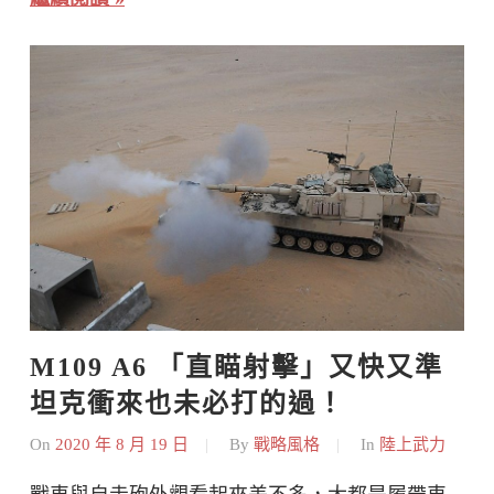
M109 A6 「直瞄射擊」又快又準  
坦克衝來也未必打的過！
On
2020 年 8 月 19 日
By
戰略風格
In
陸上武力