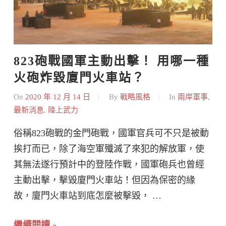
823砲戰國軍主動出擊！ 用哪一種
火砲炸毀廈門火車站？
On
2020 年 12 月 14 日
By
戰略風格
In
兩岸軍事
,
最新消息
,
陸上武力
俗稱823砲戰的金門砲戰，國軍官兵可不只是被動
挨打而已，除了海空軍殲滅了來犯的解放軍，使
其無法遂行預計中的登陸作戰，國軍砲兵也曾經
主動出擊，擊毀廈門火車站！但因為保密的緣
故，廈門火車站到底怎麼被擊毀， …
繼續閱讀