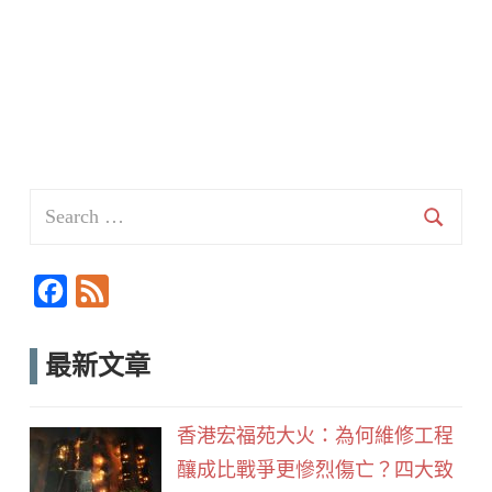
Search
for:
Searc
F
F
a
e
c
e
最新文章
e
d
b
香港宏福苑大火：為何維修工程
o
釀成比戰爭更慘烈傷亡？四大致
o