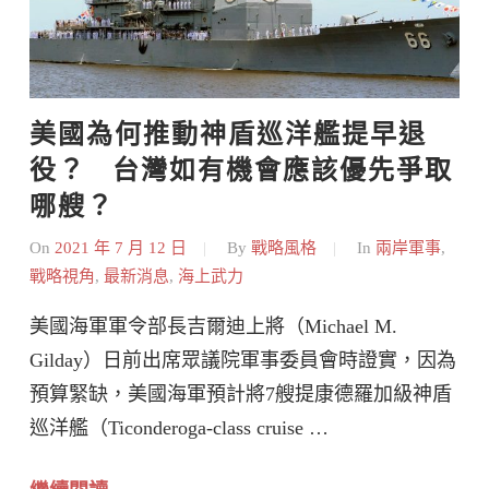
美國為何推動神盾巡洋艦提早退
役？   台灣如有機會應該優先爭取
哪艘？
On
2021 年 7 月 12 日
By
戰略風格
In
兩岸軍事
,
戰略視角
,
最新消息
,
海上武力
美國海軍軍令部長吉爾迪上將（Michael M.
Gilday）日前出席眾議院軍事委員會時證實，因為
預算緊缺，美國海軍預計將7艘提康德羅加級神盾
巡洋艦（Ticonderoga-class cruise …