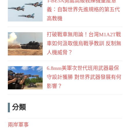
T-BE5A勇鷹高級教練機量產意
義：自製世界先進規格的第五代
高教機
打破戰車無用論！台灣M1A2T戰
車如何汲取俄烏戰爭教訓 反制無
人機威脅？
6.8mm美軍次世代班用武器最保
守設計獲勝 對世界武器發展有何
影響？
分類
兩岸軍事