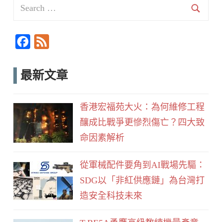
Search
for:
Searc
F
F
a
e
c
e
最新文章
e
d
b
香港宏福苑大火：為何維修工程
o
釀成比戰爭更慘烈傷亡？四大致
o
命因素解析
k
從軍械配件要角到AI戰場先驅：
SDG以「非紅供應鏈」為台灣打
造安全科技未來