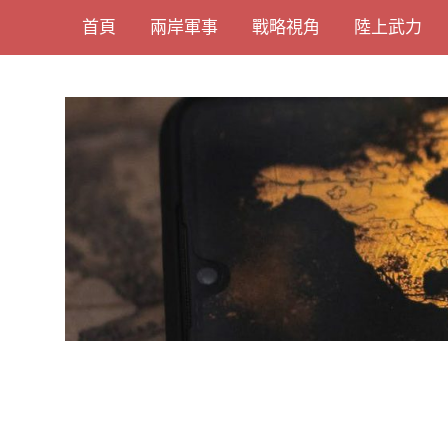
Skip
首頁
兩岸軍事
戰略視角
陸上武力
to
content