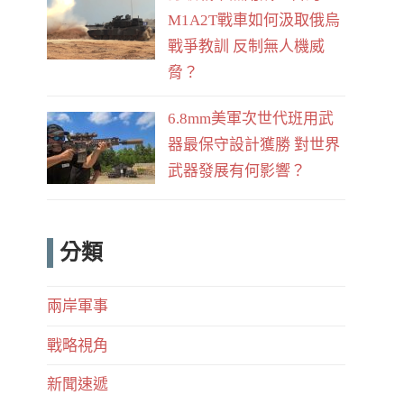
M1A2T戰車如何汲取俄烏
戰爭教訓 反制無人機威
脅？
6.8mm美軍次世代班用武
器最保守設計獲勝 對世界
武器發展有何影響？
分類
兩岸軍事
戰略視角
新聞速遞