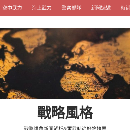
空中武力
海上武力
警察部隊
新聞速遞
時
戰略風格
戰略視角新聞解析&軍武時尚好物推薦