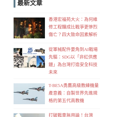
最新文章
e
d
b
香港宏福苑大火：為何維
o
修工程釀成比戰爭更慘烈
o
傷亡？四大致命因素解析
k
從軍械配件要角到AI戰場
先驅：SDG以「非紅供應
鏈」為台灣打造安全科技
未來
T-BE5A勇鷹高級教練機量
產意義：自製世界先進規
格的第五代高教機
打破戰車無用論！台灣