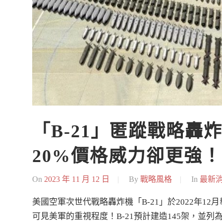
「B-21」匿蹤戰略轟炸
20%價格威力卻更強
On
2023 年 11 月 12 日
By
戰略風格
In
最新
美國空軍次世代戰略轟炸機「B-21」於2022年12
可見美軍的重視程度！B-21預計建造145架，並列為