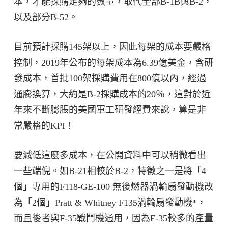
本，才能採購足夠的數量，取代全部B-1B與B-2，
以及部分B-52。
目前預計採購145架以上，因此每架的成本要嚴格
控制，2019年公布的每架成本為6.39億美金，含研
發成本，首批100架採購費用在800億以內，經過
通膨換算，大約是B-2採購成本的20％，這對於近
年來不斷膨脹的美國軍工研發經費來說，算是非
常嚴格的KPI！
要減低這麼多成本，在公開資料中可以稍微看出
一些端倪。如B-21相較於B-2，特徵之一是將「4
個」專用的F118-GE-100 無後燃器渦輪扇發動機改
為「2個」Pratt & Whitney F135渦輪扇發動機*，
而且後者與F-35戰鬥機通用，因為F-35較多的產量