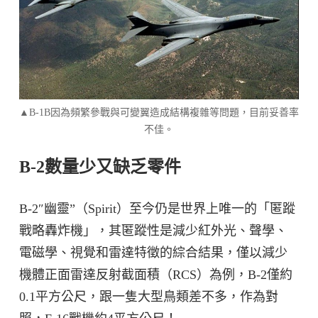
▲B-1B因為頻繁參戰與可變翼造成結構複雜等問題，目前妥善率
不佳。
B-2數量少又缺乏零件
B-2″幽靈”（Spirit）至今仍是世界上唯一的「匿蹤
戰略轟炸機」，其匿蹤性是減少紅外光、聲學、
電磁學、視覺和雷達特徵的綜合結果，僅以減少
機體正面雷達反射截面積（RCS）為例，B-2僅約
0.1平方公尺，跟一隻大型鳥類差不多，作為對