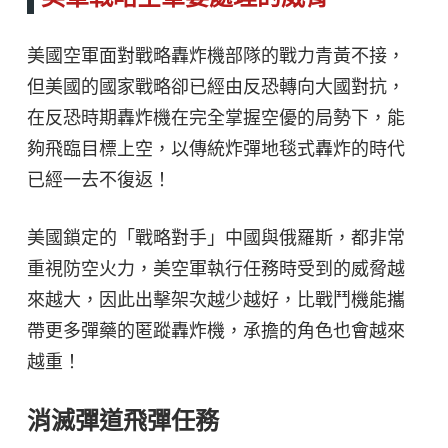
美國空軍面對戰略轟炸機部隊的戰力青黃不接，
但美國的國家戰略卻已經由反恐轉向大國對抗，
在反恐時期轟炸機在完全掌握空優的局勢下，能
夠飛臨目標上空，以傳統炸彈地毯式轟炸的時代
已經一去不復返！
美國鎖定的「戰略對手」中國與俄羅斯，都非常
重視防空火力，美空軍執行任務時受到的威脅越
來越大，因此出擊架次越少越好，比戰鬥機能攜
帶更多彈藥的匿蹤轟炸機，承擔的角色也會越來
越重！
消滅彈道飛彈任務