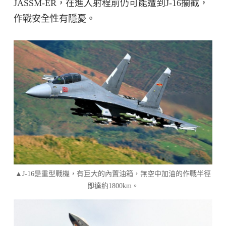
JASSM-ER，在進入射程前仍可能遭到J-16攔截，
作戰安全性有隱憂。
▲J-16是重型戰機，有巨大的內置油箱，無空中加油的作戰半徑
即達約1800km。