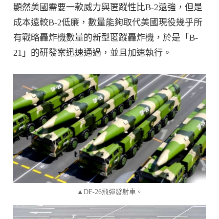
顯然美國需要一款威力與匿蹤性比B-2還強，但是
成本遠較B-2低廉，數量能夠取代美國現役幾乎所
有戰略轟炸機數量的新型匿蹤轟炸機，於是「B-
21」的研發案迅速通過，並且加速執行。
▲DF-26飛彈發射車。