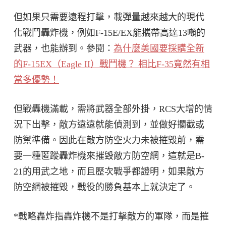
但如果只需要遠程打擊，載彈量越來越大的現代
化戰鬥轟炸機，例如F-15E/EX能攜帶高達13噸的
武器，也能辦到。參閱：
為什麼美國要採購全新
的F-15EX（Eagle II）戰鬥機？ 相比F-35竟然有相
當多優勢！
但戰轟機滿載，需將武器全部外掛，RCS大增的情
況下出擊，敵方遠遠就能偵測到，並做好攔截或
防禦準備。因此在敵方防空火力未被摧毀前，需
要一種匿蹤轟炸機來摧毀敵方防空網，這就是B-
21的用武之地，而且歷次戰爭都證明，如果敵方
防空網被摧毀，戰役的勝負基本上就決定了。
*戰略轟炸指轟炸機不是打擊敵方的軍隊，而是摧