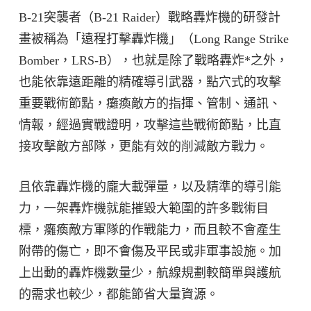
B-21突襲者（B-21 Raider）戰略轟炸機的研發計
畫被稱為「遠程打擊轟炸機」（Long Range Strike
Bomber，LRS-B），也就是除了戰略轟炸*之外，
也能依靠遠距離的精確導引武器，點穴式的攻擊
重要戰術節點，癱瘓敵方的指揮、管制、通訊、
情報，經過實戰證明，攻擊這些戰術節點，比直
接攻擊敵方部隊，更能有效的削減敵方戰力。
且依靠轟炸機的龐大載彈量，以及精準的導引能
力，一架轟炸機就能摧毀大範圍的許多戰術目
標，癱瘓敵方軍隊的作戰能力，而且較不會產生
附帶的傷亡，即不會傷及平民或非軍事設施。加
上出動的轟炸機數量少，航線規劃較簡單與護航
的需求也較少，都能節省大量資源。