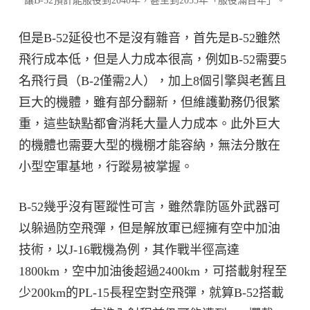
讓B-52預計能服役到2040年，甚至到2055年「服役滿百年」。
但是B-52延役也不是沒有雜音，首先是B-52雖然
飛行成本低，但是人力成本很高，例如B-52需要5
名飛行員（B-2僅需2人），加上8個引擎與老舊且
巨大的機體，雖有部分翻新，但維護勤務仍很繁
重，這些缺點都會消耗大量人力成本。此外巨大
的機體也需要大型的機棚才能容納，無法分散在
小型空軍基地，行蹤易被掌握。
B-52幾乎沒有匿蹤性可言，雖然靠防區外武器可
以躲過防空飛彈，但是解放軍已經擁有空中加油
技術，以J-16戰機為例，其作戰半徑高達
1800km，空中加油後超過2400km，可搭載射程至
少200km的PL-15長程空對空飛彈，就算B-52搭載