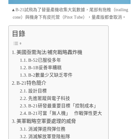
▲B-21試飛為了替量產機收集大氣數據，尾部有拖椎（trailing
cone）與機身下有皮托管（Pitot Tube），量產版都會取消。
目錄
美國亟需淘汰/補充戰略轟炸機
B-52已服役多年
B-1B妥善率糟糕
B-2數量少又缺乏零件
B-21特色簡介
設計目標
先進匿蹤與電子科技
B-21研發最重要目標「控制成本」
B-21可當「無人機」 作戰彈性更大
美軍戰略空軍要處理的威脅
消滅彈道飛彈任務
消滅解放軍登陸船隊