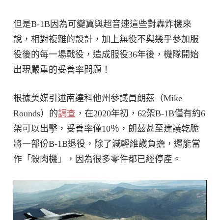
但是B-1B因為可變翼與超音速這些對轟炸機來
說，相對複雜的設計，加上無役不與幾乎參加服
役後的每一場戰役，造成服役36年後，機隊開始
出現嚴重的妥善率問題！
根據美媒引述南達科他州參議員朗茲（Mike
Rounds）的
調查
，在2020年初，62架B-1B僅有約6
架可以出擊，妥善率僅10％，朗茲甚至建議乾脆
將一部份B-1B退役，除了減輕維護負擔，還能當
作「殺肉機」，因為很多零件都已經停產。