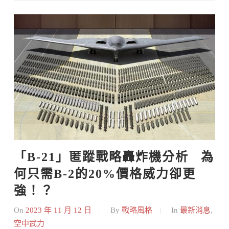
Skip
to
content
「B-21」匿蹤戰略轟炸機分析   為
何只需B-2的20%價格威力卻更
強！？
On
2023 年 11 月 12 日
By
戰略風格
In
最新消息
,
空中武力