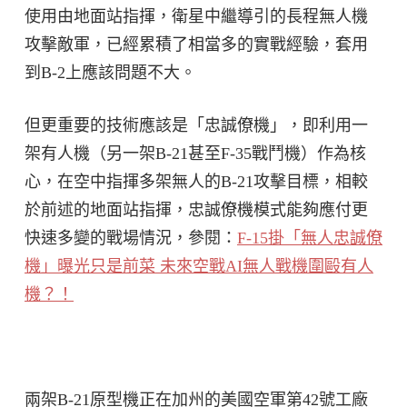
使用由地面站指揮，衛星中繼導引的長程無人機
攻擊敵軍，已經累積了相當多的實戰經驗，套用
到B-2上應該問題不大。
但更重要的技術應該是「忠誠僚機」，即利用一
架有人機（另一架B-21甚至F-35戰鬥機）作為核
心，在空中指揮多架無人的B-21攻擊目標，相較
於前述的地面站指揮，忠誠僚機模式能夠應付更
快速多變的戰場情況，參閱：
F-15掛「無人忠誠僚
機」曝光只是前菜 未來空戰AI無人戰機圍毆有人
機？！
兩架B-21原型機正在加州的美國空軍第42號工廠