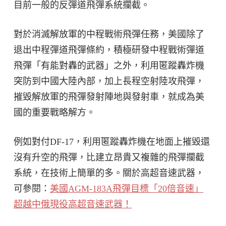
目前一般的反彈道飛彈系統攔截。
對於消滅解放軍的中程戰術飛彈任務，美國除了
退出中程彈道飛彈條約，積極研發中程戰術彈道
飛彈「有能對轟的武器」之外，利用匿蹤轟炸機
突防到中國大陸內部，加上長程空射陸攻飛彈，
摧毀解放軍的飛彈發射陣地與發射車，就成為美
國的重要戰略解方。
例如對付DF-17，利用匿蹤轟炸機在地面上摧毀還
沒有升空的飛彈，比建立昂貴又複雜的飛彈攔截
系統，在技術上簡單的多。關於高超音速武器，
可參閱：
美國AGM-183A飛彈目標「20倍音速」
超越中俄現役高超音速武器！