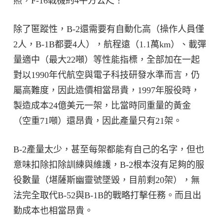
照，F-16戰機約4平方公尺！
除了匿蹤性，B-2還需要有自動化高（操作人員僅
2人，B-1B都要4人），航程遠（1.1萬km）、載彈
量適中（最大22噸）等性能指標，全部加在一起
對以1990年代航空與電子科技研發水準而言，仍
屬高難度，因此造價相當昂貴，1997年服役時，
製造成本24億美元一架，比當時同重量的黃金
（空重71噸）還昂貴，因此產量只有21架。
B-2產量太少，甚至每架都能有自己的名字，但也
意味扣除扣除訓練與維護，B-2根本沒有足夠的服
役數量（堪薩斯幽靈號墜毀，目前剩20架），無
法完全取代B-52與B-1B的戰略打擊任務。而且出
勤成本也相當昂貴。