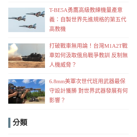
T-BE5A勇鷹高級教練機量產意
義：自製世界先進規格的第五代
高教機
打破戰車無用論！台灣M1A2T戰
車如何汲取俄烏戰爭教訓 反制無
人機威脅？
6.8mm美軍次世代班用武器最保
守設計獲勝 對世界武器發展有何
影響？
分類