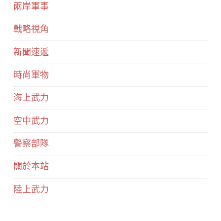
兩岸軍事
戰略視角
新聞速遞
時尚軍物
海上武力
空中武力
警察部隊
關於本站
陸上武力