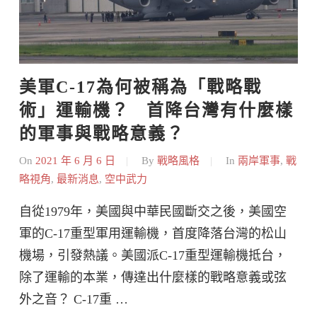
美軍C-17為何被稱為「戰略戰
術」運輸機？   首降台灣有什麼樣
的軍事與戰略意義？
On
2021 年 6 月 6 日
By
戰略風格
In
兩岸軍事
,
戰
略視角
,
最新消息
,
空中武力
自從1979年，美國與中華民國斷交之後，美國空
軍的C-17重型軍用運輸機，首度降落台灣的松山
機場，引發熱議。美國派C-17重型運輸機抵台，
除了運輸的本業，傳達出什麼樣的戰略意義或弦
外之音？ C-17重 …