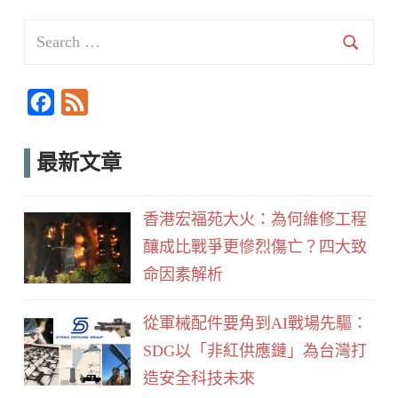
Search
for:
Searc
F
F
a
e
c
e
最新文章
e
d
b
香港宏福苑大火：為何維修工程
o
釀成比戰爭更慘烈傷亡？四大致
o
命因素解析
k
從軍械配件要角到AI戰場先驅：
SDG以「非紅供應鏈」為台灣打
造安全科技未來