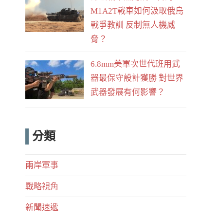
M1A2T戰車如何汲取俄烏
戰爭教訓 反制無人機威
脅？
6.8mm美軍次世代班用武
器最保守設計獲勝 對世界
武器發展有何影響？
分類
兩岸軍事
戰略視角
新聞速遞