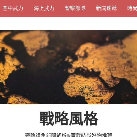
空中武力
海上武力
警察部隊
新聞速遞
時
戰略風格
戰略視角新聞解析&軍武時尚好物推薦