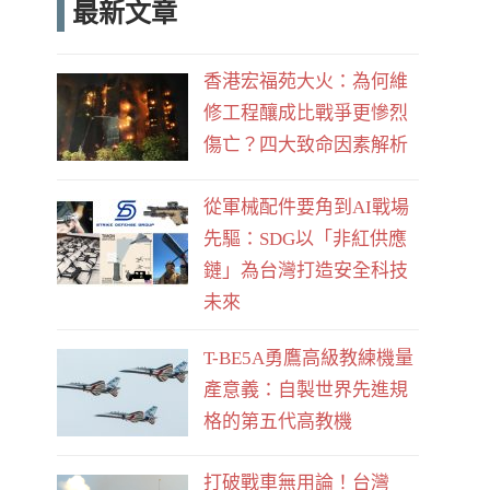
最新文章
e
d
b
香港宏福苑大火：為何維
o
修工程釀成比戰爭更慘烈
o
傷亡？四大致命因素解析
k
從軍械配件要角到AI戰場
先驅：SDG以「非紅供應
鏈」為台灣打造安全科技
未來
T-BE5A勇鷹高級教練機量
產意義：自製世界先進規
格的第五代高教機
打破戰車無用論！台灣