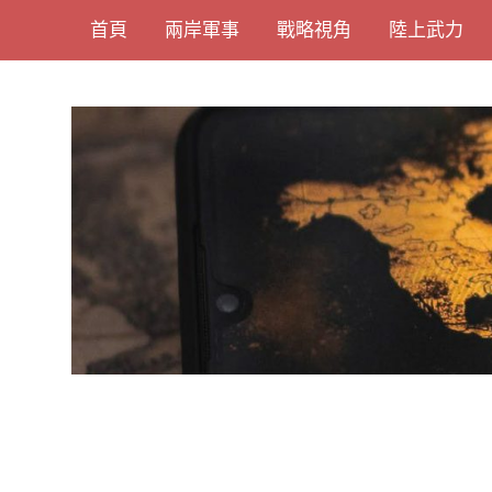
Skip
首頁
兩岸軍事
戰略視角
陸上武力
to
content