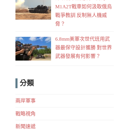
M1A2T戰車如何汲取俄烏
戰爭教訓 反制無人機威
脅？
6.8mm美軍次世代班用武
器最保守設計獲勝 對世界
武器發展有何影響？
分類
兩岸軍事
戰略視角
新聞速遞