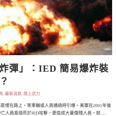
炸彈」：IED 簡易爆炸裝
？
角
,
最新消息
,
陸上武力
是埋在路上，等車輛或人員通過時引爆。美軍在2001年後
陣亡人員直接死於IED攻擊，更造成大量傷殘人員。就 …