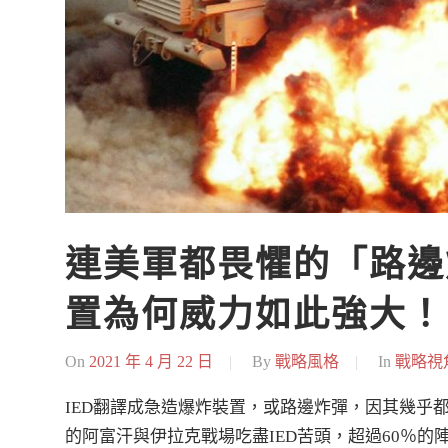
連美軍都畏懼的「路邊
置為何威力如此強大！
On
2021 年 4 月 22 日
By
戰略風格
In
戰略視
IED翻譯成急造爆炸裝置，或路邊炸彈，因其幾乎都
的阿富汗與伊拉克戰場吃盡IED苦頭，超過60％的