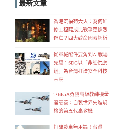
最新文章
e
d
b
香港宏福苑大火：為何維
o
修工程釀成比戰爭更慘烈
o
傷亡？四大致命因素解析
k
從軍械配件要角到AI戰場
先驅：SDG以「非紅供應
鏈」為台灣打造安全科技
未來
T-BE5A勇鷹高級教練機量
產意義：自製世界先進規
格的第五代高教機
打破戰車無用論！台灣