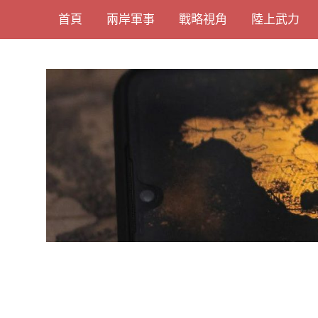
Skip
首頁
兩岸軍事
戰略視角
陸上武力
to
content