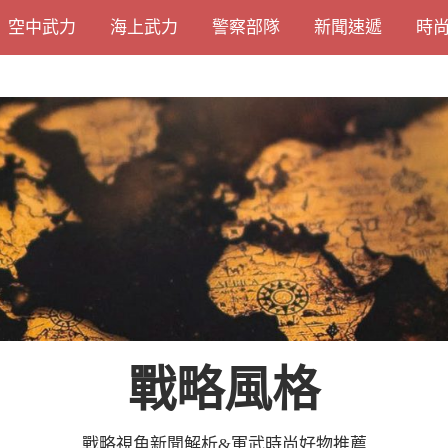
空中武力
海上武力
警察部隊
新聞速遞
時
戰略風格
戰略視角新聞解析&軍武時尚好物推薦