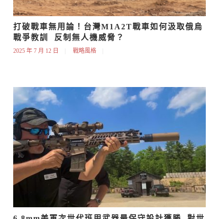
打破戰車無用論！台灣M1A2T戰車如何汲取俄烏
戰爭教訓  反制無人機威脅？
2025 年 7 月 12 日
戰略風格
6.8mm美軍次世代班用武器最保守設計獲勝  對世