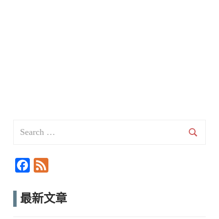
Search
for:
Searc
F
F
a
e
c
e
最新文章
e
d