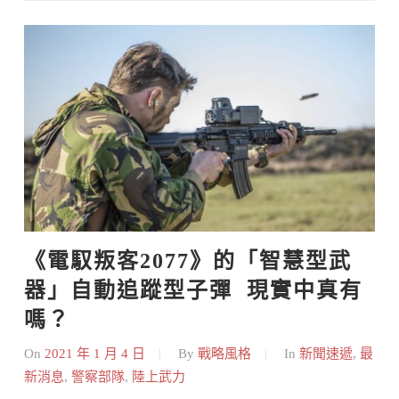
Skip
to
content
《電馭叛客2077》的「智慧型武
器」自動追蹤型子彈  現實中真有
嗎？
On
2021 年 1 月 4 日
By
戰略風格
In
新聞速遞
,
最
新消息
,
警察部隊
,
陸上武力