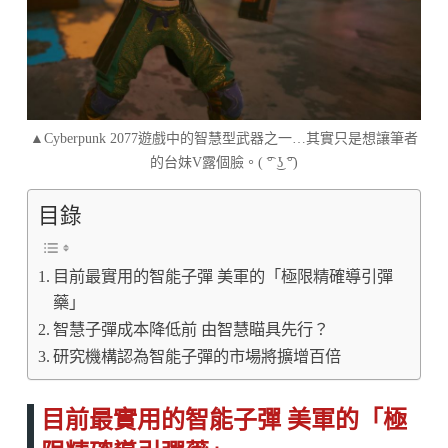
▲Cyberpunk 2077遊戲中的智慧型武器之一…其實只是想讓筆者
的台妹V露個臉。( ͡° ͜ʖ ͡°)
目錄
目前最實用的智能子彈 美軍的「極限精確導引彈
藥」
智慧子彈成本降低前 由智慧瞄具先行？
研究機構認為智能子彈的市場將擴增百倍
目前最實用的智能子彈 美軍的「極