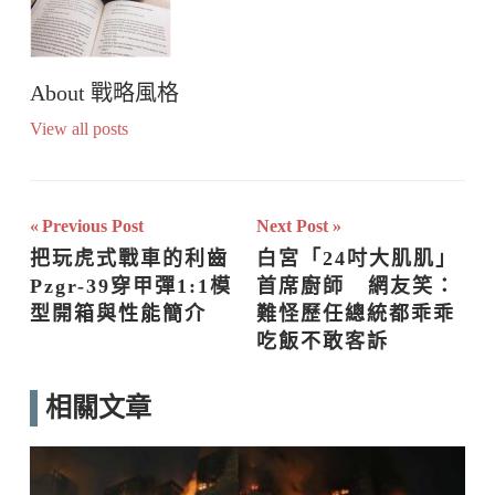
About
戰略風格
View all posts
文
Previous Post
Next Post
把玩虎式戰車的利齒  
白宮「24吋大肌肌」
章
Pzgr-39穿甲彈1:1模
首席廚師   網友笑：
導
型開箱與性能簡介
難怪歷任總統都乖乖
吃飯不敢客訴
覽
相關文章