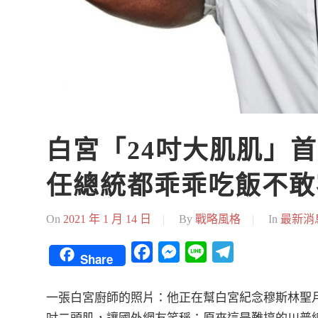
白宮「24吋大肌肌」首
任總統都乖乖吃飯不敢
On
2021 年 1 月 14 日
By
戰略風格
In
最新消
Facebook
Messenger
Line
Telegram
Share
一張白宮廚師的照片：他正在幫白宮紀念穆斯林聖月