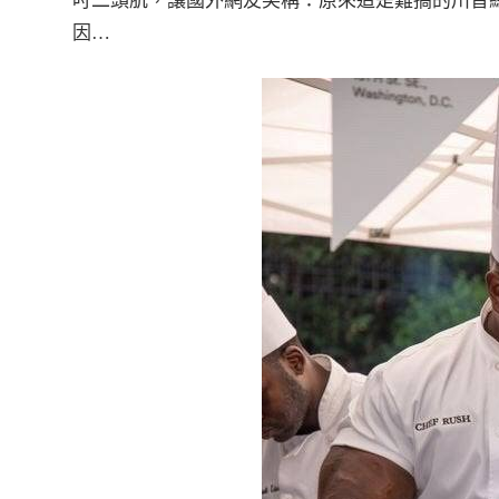
吋二頭肌，讓國外網友笑稱：原來這是難搞的川普
因…