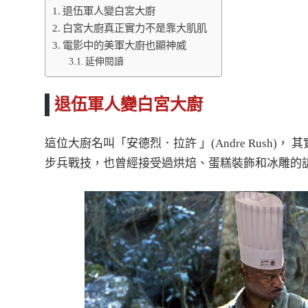
退伍軍人變白宮大廚
白宮大廚真正實力不是靠大肌肌
電影中的美軍大廚也顯神威
延伸閱讀
退伍軍人變白宮大廚
這位大廚名叫「安德烈．拉許 」(Andre Rush)， 其
步兵戰技，也曾經接受過烘焙、蛋糕裝飾和冰雕的