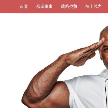
Skip
首頁
兩岸軍事
戰略視角
陸上武力
to
content