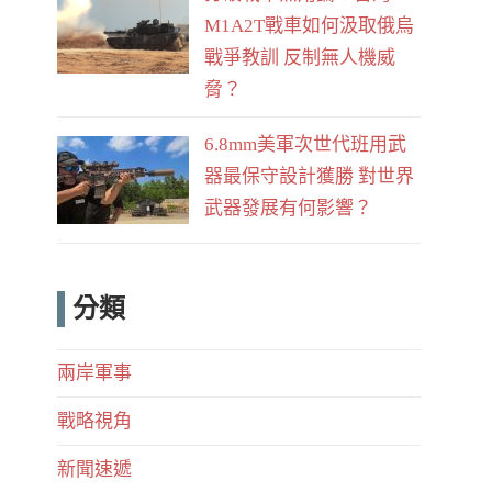
M1A2T戰車如何汲取俄烏
戰爭教訓 反制無人機威
脅？
6.8mm美軍次世代班用武
器最保守設計獲勝 對世界
武器發展有何影響？
分類
兩岸軍事
戰略視角
新聞速遞