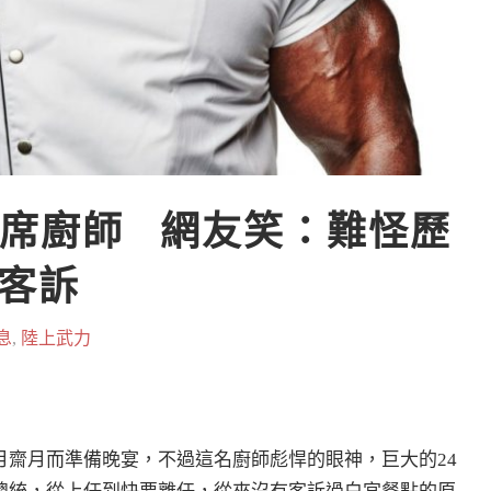
席廚師   網友笑：難怪歷
客訴
息
,
陸上武力
齋月而準備晚宴，不過這名廚師彪悍的眼神，巨大的24