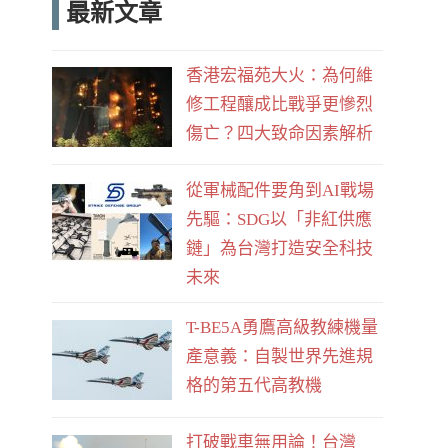
最新文章
e
d
b
香港宏福苑大火：為何維
o
修工程釀成比戰爭更慘烈
o
傷亡？四大致命因素解析
k
從軍械配件要角到AI戰場
先驅：SDG以「非紅供應
鏈」為台灣打造安全科技
未來
T-BE5A勇鷹高級教練機量
產意義：自製世界先進規
格的第五代高教機
打破戰車無用論！台灣