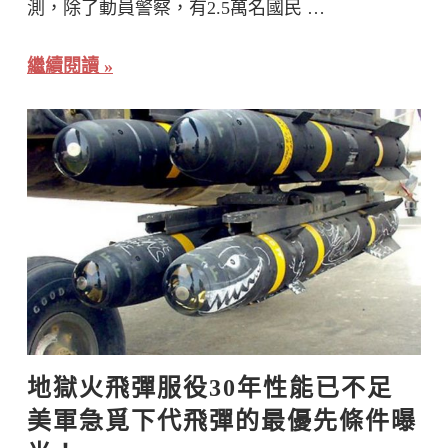
測，除了動員警察，有2.5萬名國民 …
繼續閱讀
地獄火飛彈服役30年性能已不足  
美軍急覓下代飛彈的最優先條件曝