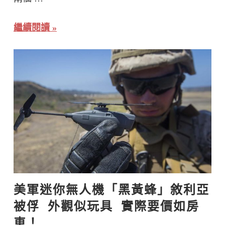
繼續閱讀
美軍迷你無人機「黑黃蜂」敘利亞
被俘  外觀似玩具  實際要價如房
車！