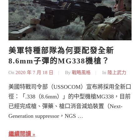
美軍特種部隊為何要配發全新
8.6mm子彈的MG338機槍？
On
2020 年 7 月 18 日
By
戰略風格
In
陸上武力
美國特戰司令部（USSOCOM）宣布將採用全新口
徑：「.338（8.6mm）」的中型機槍MG338，目前
已經完成槍、彈藥、槍口消音減焰裝置（Next-
Generation suppressor，NGS …
繼續閱讀