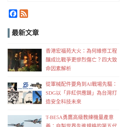
Searc
F
F
a
e
c
e
最新文章
e
d
b
香港宏福苑大火：為何維修工程
o
釀成比戰爭更慘烈傷亡？四大致
o
命因素解析
k
從軍械配件要角到AI戰場先驅：
SDG以「非紅供應鏈」為台灣打
造安全科技未來
T-BE5A勇鷹高級教練機量產意
義：自製世界先進規格的第五代