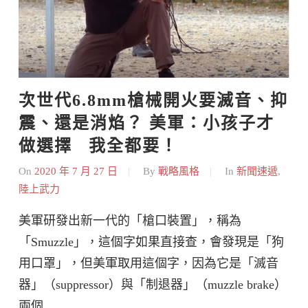
次世代6.8mm槍械開火要滅音、抑
震、還是消焰？ 美軍：小孩子才
做選擇   我全都要！
On
2020 年 7 月 27 日
By
戰略風格
In
新聞速遞
,
陸上武力
美軍研發出新一代的「槍口裝置」，稱為
「Smuzzle」，這個字如果直接查，會發現是「狗
用口罩」，但美軍取用這個字，因為它是「滅音
器」（suppressor）與「制退器」（muzzle brake）
兩個 …