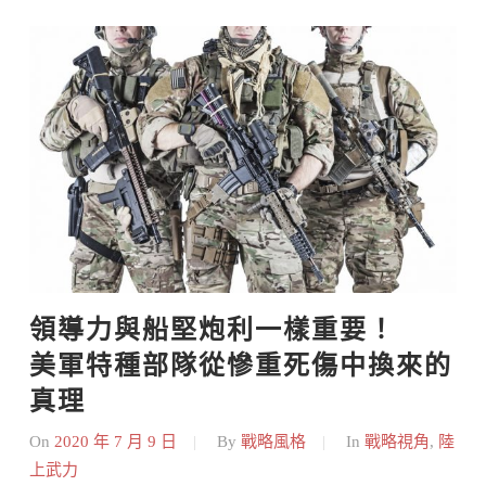
領導力與船堅炮利一樣重要！    
美軍特種部隊從慘重死傷中換來的
真理
On
2020 年 7 月 9 日
By
戰略風格
In
戰略視角
,
陸
上武力