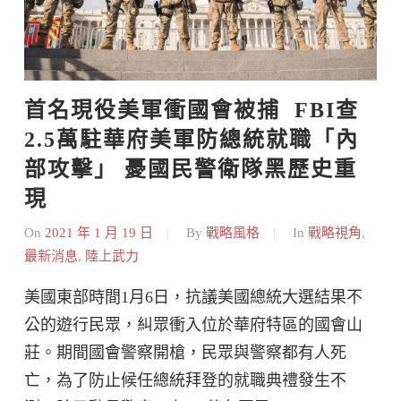
首名現役美軍衝國會被捕  FBI查
2.5萬駐華府美軍防總統就職「內
部攻擊」 憂國民警衛隊黑歷史重
現
On
2021 年 1 月 19 日
By
戰略風格
In
戰略視角
,
最新消息
,
陸上武力
美國東部時間1月6日，抗議美國總統大選結果不
公的遊行民眾，糾眾衝入位於華府特區的國會山
莊。期間國會警察開槍，民眾與警察都有人死
亡，為了防止候任總統拜登的就職典禮發生不