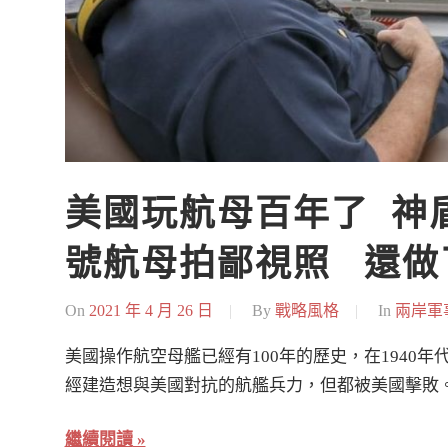
美國玩航母百年了  
號航母拍鄙視照   還
On
2021 年 4 月 26 日
By
戰略風格
In
兩岸軍
美國操作航空母艦已經有100年的歷史，在1940年
經建造想與美國對抗的航艦兵力，但都被美國擊敗。
繼續閱讀