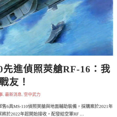
0先進偵照莢艙RF-16：我
戰友！
事
,
最新消息
,
空中武力
6具MS-110偵照莢艙與地面輔助裝備，採購案於2021年
軍將於2022年起開始接收，配發給空軍RF …