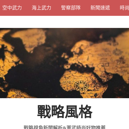
空中武力
海上武力
警察部隊
新聞速遞
時
戰略風格
戰略視角新聞解析&軍武時尚好物推薦