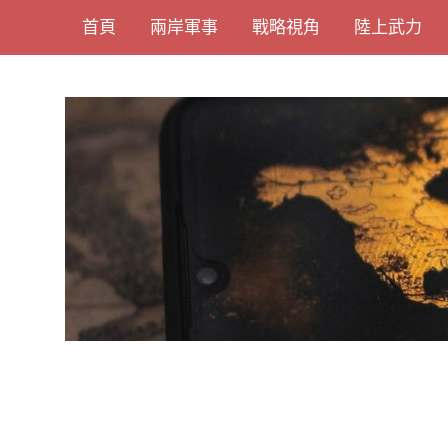
Skip
首頁
兩岸軍事
戰略視角
陸上武力
to
content