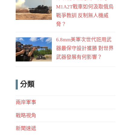
M1A2T戰車如何汲取俄烏
戰爭教訓 反制無人機威
脅？
6.8mm美軍次世代班用武
器最保守設計獲勝 對世界
武器發展有何影響？
分類
兩岸軍事
戰略視角
新聞速遞