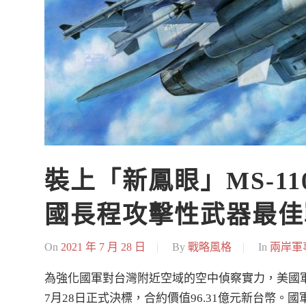
裝上「新鳳眼」MS-11
國長程攻擊性武器最佳
On
2021 年 7 月 28 日
By
戰略風格
In
兩岸軍
為強化國軍對台灣附近空域的空中偵察實力，美國軍售
7月28日正式決標，合約價值96.31億元新台幣。國