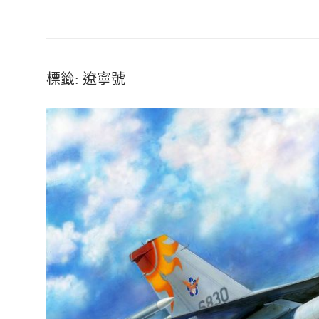
標籤:
遼寧號