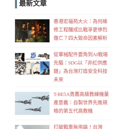
最新文章
e
d
b
香港宏福苑大火：為何維
o
修工程釀成比戰爭更慘烈
o
傷亡？四大致命因素解析
k
從軍械配件要角到AI戰場
先驅：SDG以「非紅供應
鏈」為台灣打造安全科技
未來
T-BE5A勇鷹高級教練機量
產意義：自製世界先進規
格的第五代高教機
打破戰車無用論！台灣