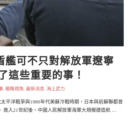
神盾艦可不只對解放軍遼寧
做了這些重要的事！
事
,
戰略視角
,
最新消息
,
海上武力
代太平洋戰爭與1980年代美蘇冷戰時期，日本與前蘇聯都曾
 進入21世紀後，中國人民解放軍海軍大規模建造航 …