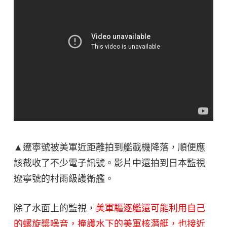
▲遼寧號被美軍近距離拍到艦載機降落，順便應
該截收了不少電子訊號。影片中還拍到日本監視
遼寧號的村雨級護衛艦。
除了水面上的監視，
美軍驅逐艦還可能利用自己
的螺旋槳噪音，掩護水下的美軍核潛艇，也接近