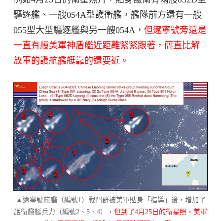
驅逐艦、一艘054A型護衛艦，艦隊前方還有一艘
055型大型驅逐艦與另一艘054A，
但遼寧號旁還是
一直有艘美軍神盾艦近距離緊緊跟著，簡直比解
放軍的護航艦艇靠的還要近。
▲遼寧號航艦（編號1）戰鬥群被美軍貼身「指導」後，增加了
護衛艦艇兵力（編號2、5、4），
但到了4月25日的衛星照，美軍