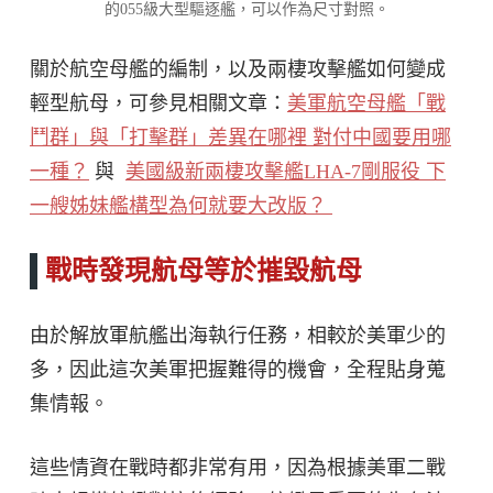
的055級大型驅逐艦，可以作為尺寸對照。
關於航空母艦的編制，以及兩棲攻擊艦如何變成
輕型航母，可參見相關文章：
美軍航空母艦「戰
鬥群」與「打擊群」差異在哪裡 對付中國要用哪
一種？
與
美國級新兩棲攻擊艦LHA-7剛服役 下
一艘姊妹艦構型為何就要大改版？
戰時發現航母等於摧毀航母
由於解放軍航艦出海執行任務，相較於美軍少的
多，因此這次美軍把握難得的機會，全程貼身蒐
集情報。
這些情資在戰時都非常有用，因為根據美軍二戰