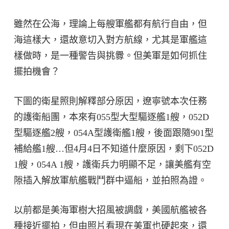
雖然在公海，理論上每艘軍艦都有航行自由，但
海這樣大，還故意切入對方航線，尤其是軍艦這
樣做時，是一種警告與挑釁。但美軍是如何抓住
擺拍機會？
下圖的衛星照則解釋部分原因，遼寧號本次任務
的護衛船團，本來有055型大型驅逐艦1艘，052D
型驅逐艦2艘，054A型護衛艦1艘，後面跟隨901型
補給艦1艘…但4月4日不知道什麼原因，剩下052D
1艘，054A 1艘，護衛兵力明顯不足，讓美艦有空
隙插入解放軍航艦戰鬥群中逼船，並拍照為證。
以前都是美海軍樹大招風被調戲，美國航艦被各
種接近擺拍，但由照片看現在美軍也硬起來，還