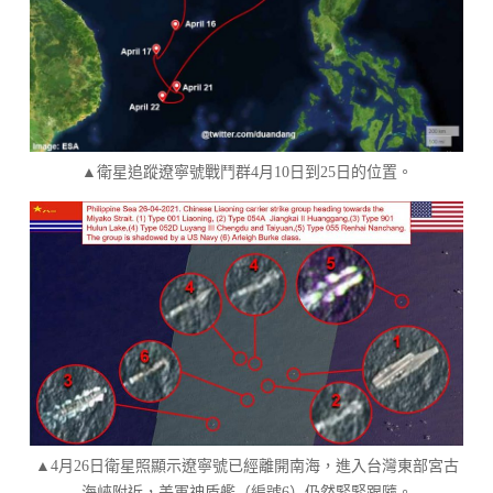
▲衛星追蹤遼寧號戰鬥群4月10日到25日的位置。
▲4月26日衛星照顯示遼寧號已經離開南海，進入台灣東部宮古
海峽附近，美軍神盾艦（編號6）仍然緊緊跟隨。