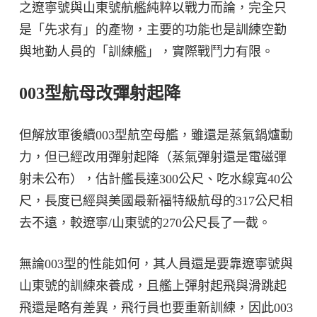
之遼寧號與山東號航艦純粹以戰力而論，完全只
是「先求有」的產物，主要的功能也是訓練空勤
與地勤人員的「訓練艦」，實際戰鬥力有限。
003型航母改彈射起降
但解放軍後續003型航空母艦，雖還是蒸氣鍋爐動
力，但已經改用彈射起降（蒸氣彈射還是電磁彈
射未公布），估計艦長達300公尺、吃水線寬40公
尺，長度已經與美國最新福特級航母的317公尺相
去不遠，較遼寧/山東號的270公尺長了一截。
無論003型的性能如何，其人員還是要靠遼寧號與
山東號的訓練來養成，且艦上彈射起飛與滑跳起
飛還是略有差異，飛行員也要重新訓練，因此003