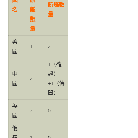
國
航
航艦數
名
艦
量
數
量
美
11
2
國
1（確
中
認）
2
國
+1（傳
聞）
英
2
0
國
俄
羅
1
0