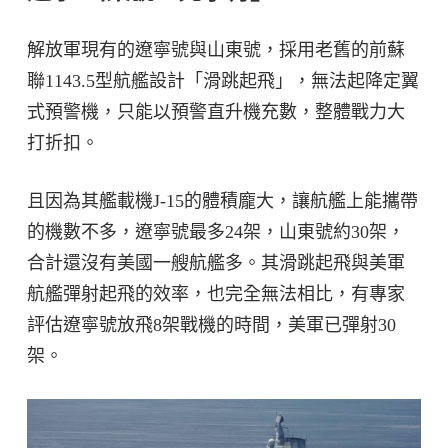
解放軍現有的遼寧號與山東號，採用老舊的前蘇
聯1143.5型航艦設計「滑跳起飛」，無法起降定翼
式預警機，只能以預警直升機充數，整體戰力大
打折扣。
且因為其艦載機J-15的體積龐大，讓航艦上能攜帶
的機數不多，遼寧號最多24架，山東號約30架，
合計還沒有美國一艘航艦多。其滑跳起飛與美軍
航艦彈射起飛的效率，也完全無法相比，有專家
評估遼寧號放飛8架戰機的時間，美軍已彈射30
架。