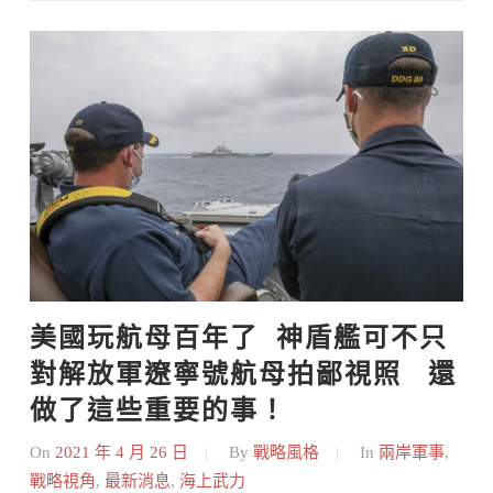
Skip
to
content
美國玩航母百年了  神盾艦可不只
對解放軍遼寧號航母拍鄙視照   還
做了這些重要的事！
On
2021 年 4 月 26 日
By
戰略風格
In
兩岸軍事
,
戰略視角
,
最新消息
,
海上武力