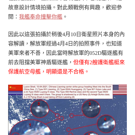
故意設計情境拍攝。對此類戰例有興趣，歡迎參
閱：
我艦奉命撞擊你艦
。
因此以這張拍攝於稍後4月10日衛星照片本身的內
容解讀，解放軍經過4月4日的拍照事件，也知道
美軍來者不善，因此當時解放軍的052D驅逐艦有
前去阻擋美軍神盾驅逐艦，
但僅有2艘護衛艦艇來
保護航空母艦，明顯還是不合格。