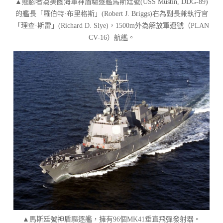
▲翹腳者為美國海軍神盾驅逐艦馬斯廷號(USS Mustin, DDG-89)
的艦長「羅伯特·布里格斯」(Robert J. Briggs)右為副長兼執行官
「理查·斯雷」(Richard D. Slye)，1500m外為解放軍遼號（PLAN
CV-16）航艦。
▲馬斯廷號神盾驅逐艦，擁有96個MK41垂直飛彈發射器。