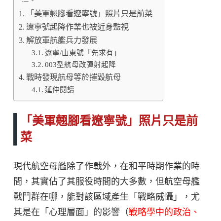
「美軍翹腳看遼寧號」照片只是前菜
遼寧號起降作業也被近身監視
解放軍航艦兵力發展
遼寧/山東號「先求有」
003型航母改彈射起降
戰時發現航母等於摧毀航母
延伸閱讀
「美軍翹腳看遼寧號」照片只是前
菜
現代航空母艦除了作戰外，在和平時期作業的時
間，其實佔了其服役時間的大多數，但航空母艦
戰鬥群在哪，能對該區域產生「戰略威懾」，尤
其是在「心理層面」的影響（
戰略學中的政治、