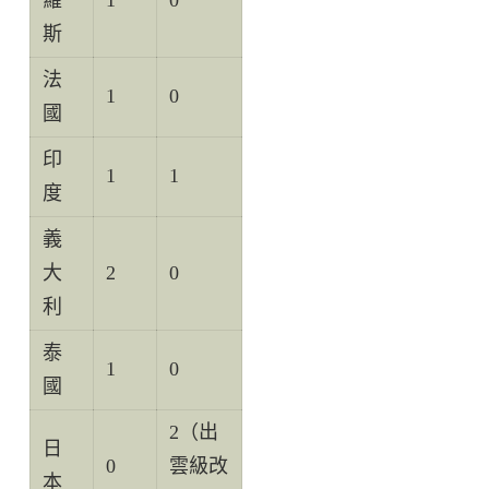
斯
法
1
0
國
印
1
1
度
義
大
2
0
利
泰
1
0
國
2（出
日
0
雲級改
本