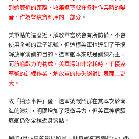
到這麼近的距離，收集遼寧號在各種作業時的噪
音，作為聲紋資料庫的一部分
。
美軍貼的這麼近，解放軍當然會有所防備，不會
使用全部的電子訊號，但這樣美軍也達到了干擾
解放軍演訓的目的。遼寧艦本來就是訓練為主，
而
航艦戰力的養成，美軍深知非常耗時，
干擾遼
寧號的訓練作業，解放軍的損失絕對比表面上更
大。
故「拍照事件」後，遼寧號戰鬥群在其本次於南
海的演訓，明顯增加了護衛兵力，但美軍神盾驅
逐艦仍然全程近身緊貼。
例如4月25日的衛星照片，貼身護衛有兩艘052D型