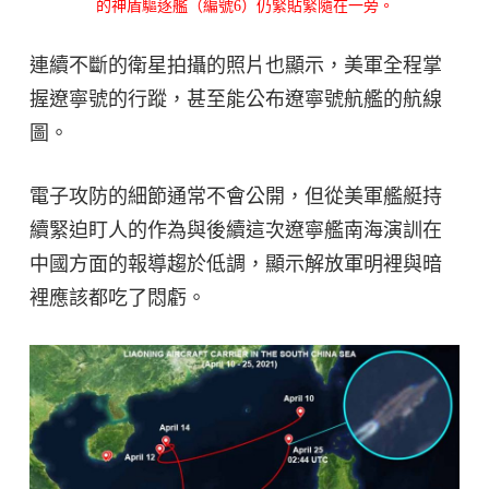
的神盾驅逐艦（編號6）仍緊貼緊隨在一旁。
連續不斷的衛星拍攝的照片也顯示，美軍全程掌
握遼寧號的行蹤，甚至能公布遼寧號航艦的航線
圖。
電子攻防的細節通常不會公開，但從美軍艦艇持
續緊迫盯人的作為與後續這次遼寧艦南海演訓在
中國方面的報導趨於低調，顯示解放軍明裡與暗
裡應該都吃了悶虧。