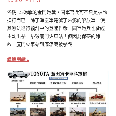
最新消息
,
陸上武力
俗稱823砲戰的金門砲戰，國軍官兵可不只是被動
挨打而已，除了海空軍殲滅了來犯的解放軍，使
其無法遂行預計中的登陸作戰，國軍砲兵也曾經
主動出擊，擊毀廈門火車站！但因為保密的緣
故，廈門火車站到底怎麼被擊毀， …
繼續閱讀