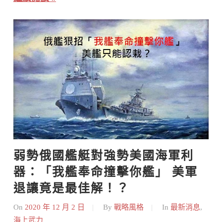
弱勢俄國艦艇對強勢美國海軍利
器：「我艦奉命撞擊你艦」 美軍
退讓竟是最佳解！？
On
2020 年 12 月 2 日
By
戰略風格
In
最新消息
,
海上武力