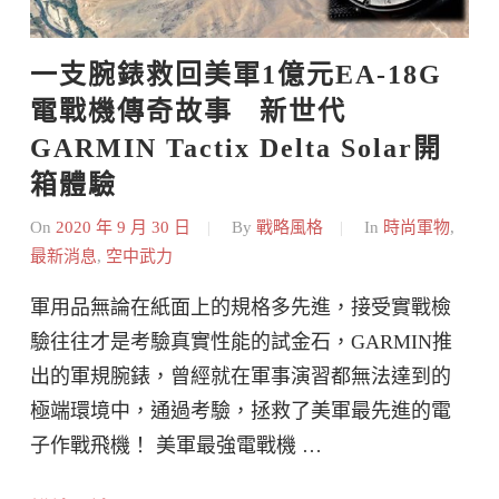
一支腕錶救回美軍1億元EA-18G
電戰機傳奇故事   新世代
GARMIN Tactix Delta Solar開
箱體驗
On
2020 年 9 月 30 日
By
戰略風格
In
時尚軍物
,
最新消息
,
空中武力
軍用品無論在紙面上的規格多先進，接受實戰檢
驗往往才是考驗真實性能的試金石，GARMIN推
出的軍規腕錶，曾經就在軍事演習都無法達到的
極端環境中，通過考驗，拯救了美軍最先進的電
子作戰飛機！ 美軍最強電戰機 …