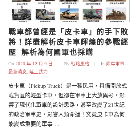
戰車都曾經是「皮卡車」的手下敗
將！詳盡解析皮卡車輝煌的參戰經
歷  解析為何國軍也採購
On
2020 年 12 月 9 日
By
戰略風格
In
兩岸軍事
,
最新消息
,
陸上武力
皮卡車（Pickup Truck）是一種民用，具備開放式
載貨區的輕型卡車，但卻在軍事上大放異彩，影
響了現代化軍車的設計思路，甚至改變了21世紀
的政治軍事史，影響人類命運！究竟皮卡車為何
能變成重要的軍事 …