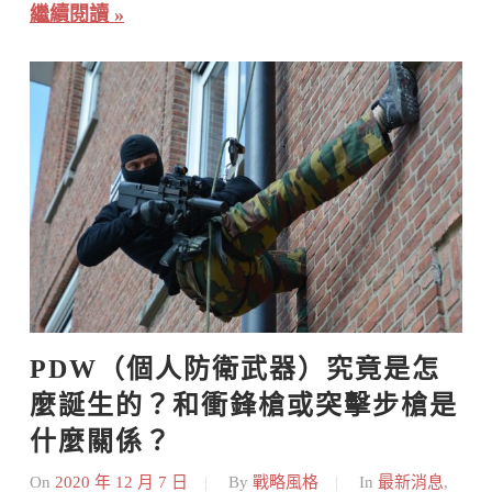
繼續閱讀
PDW（個人防衛武器）究竟是怎
麼誕生的？和衝鋒槍或突擊步槍是
什麼關係？
On
2020 年 12 月 7 日
By
戰略風格
In
最新消息
,