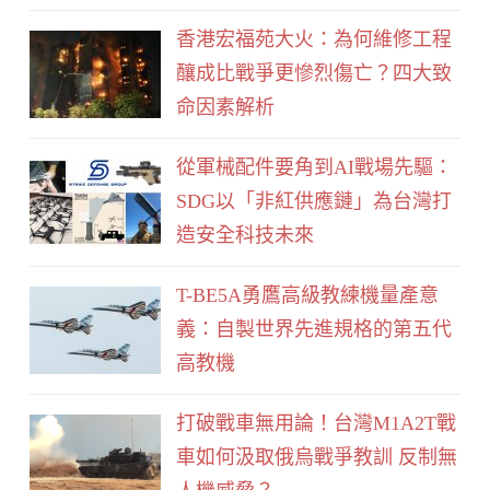
b
香港宏福苑大火：為何維修工程
o
釀成比戰爭更慘烈傷亡？四大致
o
命因素解析
k
從軍械配件要角到AI戰場先驅：
SDG以「非紅供應鏈」為台灣打
造安全科技未來
T-BE5A勇鷹高級教練機量產意
義：自製世界先進規格的第五代
高教機
打破戰車無用論！台灣M1A2T戰
車如何汲取俄烏戰爭教訓 反制無