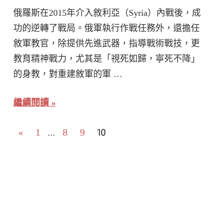
俄羅斯在2015年介入敘利亞（Syria）內戰後，成
功的逆轉了戰局。俄軍執行作戰任務外，還擔任
敘軍教官，除提供先進武器，指導戰術戰技，更
教育精神戰力，尤其是「視死如歸，寧死不降」
的身教，對重建敘軍的軍 …
繼續閱讀
文
Previous
10
«
1
8
9
...
Posts
章
分
頁