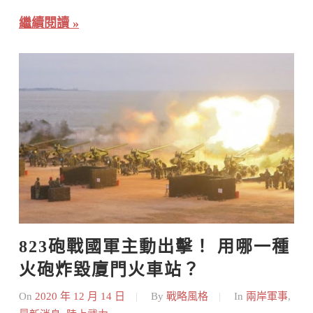
繼續閱讀
823砲戰國軍主動出擊！ 用哪一種
火砲炸毀廈門火車站？
On
2020 年 12 月 14 日
By
戰略風格
In
兩岸軍事
,