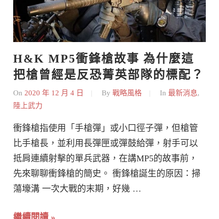
H&K MP5衝鋒槍故事 為什麼這
把槍曾經是反恐菁英部隊的標配？
On
2020 年 12 月 4 日
By
戰略風格
In
最新消息
,
陸上武力
衝鋒槍指使用「手槍彈」或小口徑子彈，但槍管
比手槍長，並利用長彈匣或彈鼓給彈，射手可以
抵肩連續射擊的單兵武器，在講MP5的故事前，
先來聊聊衝鋒槍的簡史。 衝鋒槍誕生的原因：掃
蕩壕溝 一次大戰的末期，好幾 …
繼續閱讀