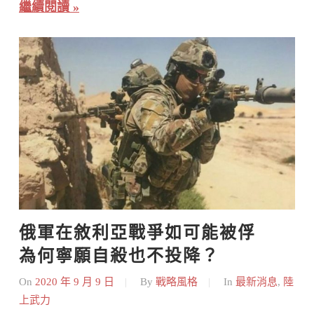
繼續閱讀
俄軍在敘利亞戰爭如可能被俘    
為何寧願自殺也不投降？
On
2020 年 9 月 9 日
By
戰略風格
In
最新消息
,
陸
上武力