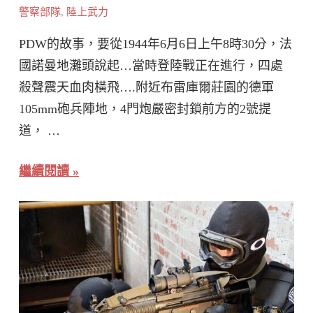
警察部隊
,
陸上武力
PDW的故事，要從1944年6月6日上午8時30分，法
國諾曼地灘頭說起…當時登陸戰正在進行，四處
殺聲震天血肉橫飛….附近布雷庫爾莊園的德軍
105mm砲兵陣地，4門炮嚴密封鎖前方的2號提
道， …
繼續閱讀