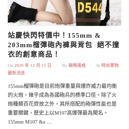
站慶快閃特價中！155mm & 
203mm榴彈砲內褲與背包  絕不撞
衣的創意商品！
On
2020 年 12 月 15 日
By
戰略風格
In
時尚軍物
,
最新消息
155mm榴彈砲是目前炮彈重量與爆炸威力最均衡
的火炮，幾乎成為各國砲兵的標準口徑。除了火
炮種類百花齊放之外，其所搭配的砲彈性能也是
重要關鍵，歷史上以M107高爆彈最為聞名。
155mm M107 &a …