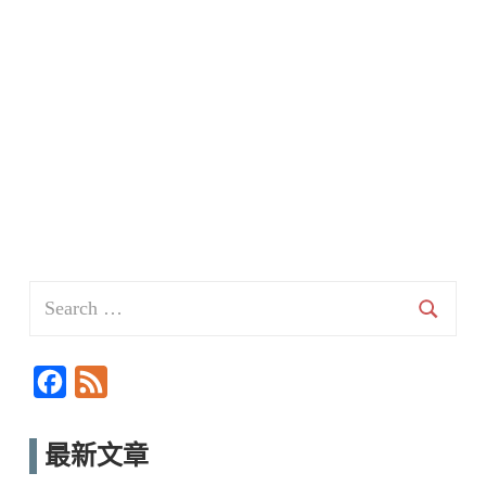
Search
for:
Searc
F
F
a
e
c
e
最新文章
e
d