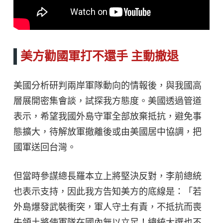
美方勸國軍打不還手 主動撤退
美國分析研判兩岸軍隊動向的情報後，與我國高
層展開密集會談，試探我方態度。美國透過管道
表示，希望我國外島守軍全部放棄抵抗，避免事
態擴大，待解放軍撤離後或由美國居中協調，把
國軍送回台灣。
但當時參謀總長羅本立上將堅決反對，李前總統
也表示支持，因此我方告知美方的底線是：「若
外島爆發武裝衝突，軍人守土有責，不抵抗而喪
失領土將使軍隊在國內無以立足！總統大選也不