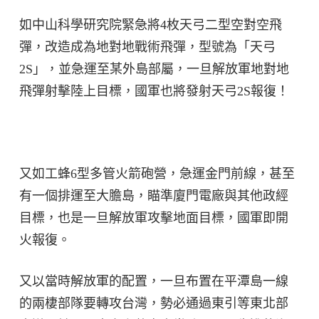
如中山科學研究院緊急將4枚天弓二型空對空飛
彈，改造成為地對地戰術飛彈，型號為「天弓
2S」，並急運至某外島部屬，一旦解放軍地對地
飛彈射擊陸上目標，國軍也將發射天弓2S報復！
又如工蜂6型多管火箭砲營，急運金門前線，甚至
有一個排運至大膽島，瞄準廈門電廠與其他政經
目標，也是一旦解放軍攻擊地面目標，國軍即開
火報復。
又以當時解放軍的配置，一旦布置在平潭島一線
的兩棲部隊要轉攻台灣，勢必通過東引等東北部