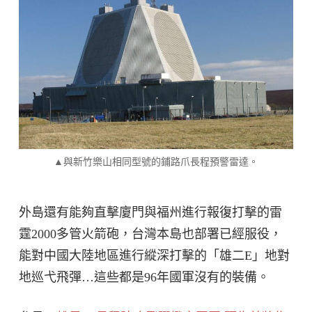
▲與新竹樂山相同型號的鋪路爪長程預警雷達。
外島還有能夠直擊廈門與福州進行報復打擊的雷
霆2000多管火箭砲，台灣本島也部署已經服役，
能對中國大陸地區進行縱深打擊的「雄二E」地對
地巡弋飛彈…這些都是96年國軍沒有的裝備。