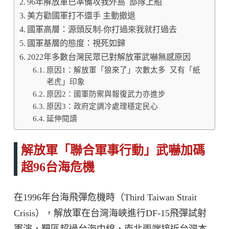
96年解放軍已準備攻我外島 部隊上船
美方勸國軍打不還手 主動撤退
國軍高層：源頭反制-你打過來我就打過去
國軍基層的態度：視死如歸
2022年多數台灣民眾已對解放軍武嚇無感原因
原因1：解放軍「狼來了」次數太多 又有「紙
老虎」印象
原因2：國軍防禦與報復武力亦進步
原因3：政府定調冷處理穩定民心
延伸閱讀
解放軍「聯合軍事行動」武嚇加碼
超96台海危機
在1996年台海飛彈危機時（Third Taiwan Strait
Crisis），解放軍在台灣海峽進行DF-15飛彈試射