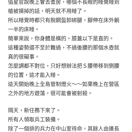
值星官說晚上會去查房，哪個不長眼的睡覺睡到
槍被摸掉的話，明天就不用睡了。
所以睡覺時都只有脫鋼盔卸綁腿，腳伸在床外躺
一半的床睡。
簡單來說，你身體是橫的，膝蓋以下是直的。
這種姿勢還不至於難過，不過後腰的那個水壺就
真的很礙事。
怎麼調都不對位，只好想辦法把Ｓ腰帶移到側腰
的位置，這才能入睡。
這天開始晚上全島管制燈火～～如果晚上在營區
之外的地方遊蕩，很可能會被射殺。
隔天，新任務下來了。
所有人領取兵工裝備。
除了一個排的兵力在中山室待命，其餘人由連長