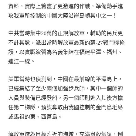
資料，實際上籌畫了更激進的作戰，準備動手進
攻我軍所控制的中國大陸沿岸島嶼其中之一！
中共當時集中20萬的正規解放軍，輔助的民兵更
不計其數，派出當時解放軍最新的蘇-27戰鬥機掩
護，以實戰演習為名義集結在福建平潭、福州、
連江一線。
美軍當時也偵測到，中國在最前線的平潭島上，
已經集結了至少兩個加強步兵師，其中一個師的
人員與裝備已經登船，另一個師則進入其後方擔
任第二梯隊，預謀奪取由我國控制的金門烏坵島
或馬祖的東、西莒島。
解放軍選為目標附近的海域，充滿肅殺氣氛，例