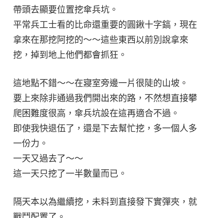
帶頭去顯要位置挖傘兵坑。
平常兵工士看的比命還重要的圓鍬十字鎬，現在
拿來在那挖阿挖的～～這些東西以前別說拿來
挖，掉到地上他們都會抓狂。
這地點不錯～～在寢室旁邊一片很陡的山坡。
要上來除非通過我們開出來的路，不然想直接攀
爬困難度很高，傘兵坑設在這再適合不過。
即使我快退伍了，還是下去幫忙挖，多一個人多
一份力。
一天又過去了～～
這一天只挖了一半數量而已。
隔天本以為繼續挖，未料到直接發下實彈夾，就
戰鬥配置了。