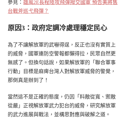
參見：
雄風2E長程陸攻飛彈撥交國軍 預告美將售
台戰斧巡弋飛彈？
原因3：政府定調冷處理穩定民心
為了不讓解放軍的武嚇得逞，反正也沒有實質上
的威脅，國軍連防空警報都懶得拉，民眾自然更
無感了。但換句話說，如果解放軍的「聯合軍事
行動」目標是麻痺台灣人對解放軍威脅的警覺，
那倒真是辦到了！
當然這不是正確的態度，仍因「料敵從寬、禦敵
從嚴」正視解放軍武力犯台的威脅，研究解放軍
的武力進展與戰法，並構思對應與破解之道。