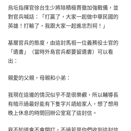
烏坵指揮官徐台生少將除積極貫徹加強戰備，並
對官兵喊話：「打贏了，大家一起做中華民國的
英雄！打輸了，我跟大家一起進忠烈祠！」
基層官兵的態度，由這封馬祖一位義務役士官的
「遺書」（當時外島官兵都要留遺書）可以看
出：
親愛的父親，母親和小弟：
我現在這邊的情況似乎不是很樂觀，所以輔導長
有暗示過最好能有下隻字片語給家人，想了想用
晚上休息的時間回辦公室寫了這封信。
我不知道會不會開打，不過若是你們收到這封信