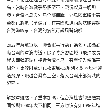
軍演，靶區超過台海中線，南北兩端接近台灣本
島，當時台海戰爭恐懼壟罩，戰況感覺一觸即
發，台灣本島與外島全部備戰，外島國軍將士甚
至都已將遺書準備好！在美國派遣兩艘航艦穿越
台灣海峽前，台灣的氣氛可說風聲鶴唳。
2022年解放軍以「聯合軍事行動」為名，加碼武
嚇台灣的軍演力道，除了將演習區域（飛彈或長
程火箭彈落點）接近台灣本島，甚至切入領海基
線外，更發射至少11枚東風-15系列地對地短程彈
道飛彈，飛越台灣島上空，落入台灣東部海域的
靶區。
解放軍雖然下了重本加碼，但台灣社會的整體氛
圍卻與1996年大不相同，軍方也沒有如1996年進