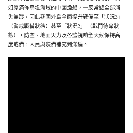
如原滿佈烏坵海域的中國漁船，一反常態全部消
失無蹤，因此我國外島全面提升戰備至「狀況3」
（警戒戰備狀態）甚至「狀況2」 （戰鬥待命狀
態），防空、地面火力及各監視哨全天候保持高
度戒備，人員與裝備補充到滿編。