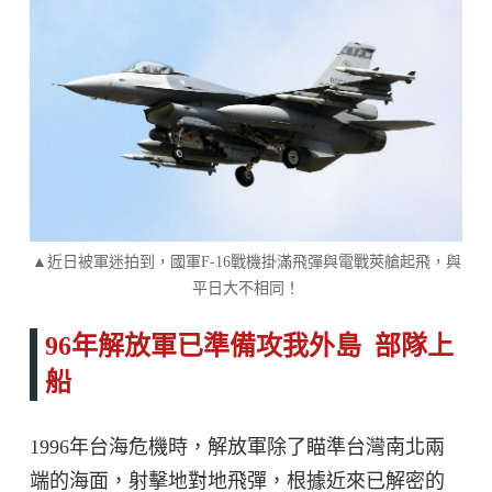
▲近日被軍迷拍到，國軍F-16戰機掛滿飛彈與電戰莢艙起飛，與
平日大不相同！
96年解放軍已準備攻我外島 部隊上
船
1996年台海危機時，解放軍除了瞄準台灣南北兩
端的海面，射擊地對地飛彈，根據近來已解密的