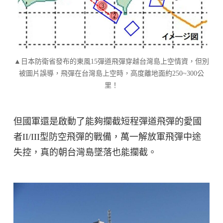
▲日本防衛省發布的東風15彈道飛彈穿越台灣島上空情資，但別
被圖片誤導，飛彈在台灣島上空時，高度離地面約250~300公
里！
但國軍還是啟動了能夠攔截短程彈道飛彈的愛國
者II/III型防空飛彈的戰備，萬一解放軍飛彈中途
失控，真的朝台灣島墜落也能攔截。