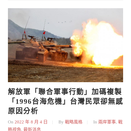
Skip
to
content
解放軍「聯合軍事行動」加碼複製
「1996台海危機」台灣民眾卻無感
原因分析
On
2022 年 8 月 4 日
By
戰略風格
In
兩岸軍事
,
戰
略視角
,
最新消息