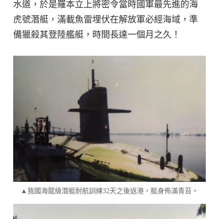
水道，於是羅本立上將密令當時國軍最先進的海
虎號潛艇，滿載魚雷埋伏在解放軍必經海域，準
備獵殺其登陸艦艇，時間長達一個月之久！
▲我國海龍級潛艇耐航訓練32天之後返港，艇身佈滿青苔。