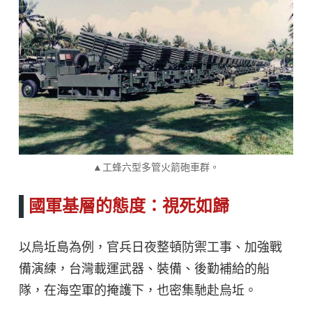
▲工蜂六型多管火箭砲車群。
國軍基層的態度：視死如歸
以烏坵島為例，官兵日夜整頓防禦工事、加強戰
備演練，台灣載運武器、裝備、後勤補給的船
隊，在海空軍的掩護下，也密集馳赴烏坵。